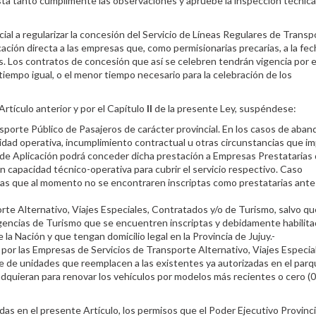
hasta tanto cumplimente las observaciones y apruebe la inspección técnica
ial a regularizar la concesión del Servicio de Líneas Regulares de Transp
ción directa a las empresas que, como permisionarias precarias, a la fec
. Los contratos de concesión que así se celebren tendrán vigencia por e
tiempo igual, o el menor tiempo necesario para la celebración de los
 Artículo anterior y por el Capítulo
II
de la presente Ley, suspéndese:
sporte Público de Pasajeros de carácter provincial. En los casos de aban
cidad operativa, incumplimiento contractual u otras circunstancias que i
ad de Aplicación podrá conceder dicha prestación a Empresas Prestatarias
capacidad técnico-operativa para cubrir el servicio respectivo. Caso
sas que al momento no se encontraren inscriptas como prestatarias ante 
te Alternativo, Viajes Especiales, Contratados y/o de Turismo, salvo qu
gencias de Turismo que se encuentren inscriptas y debidamente habilit
la Nación y que tengan domicilio legal en la Provincia de Jujuy.-
 por las Empresas de Servicios de Transporte Alternativo, Viajes Especia
e de unidades que reemplacen a las existentes ya autorizadas en el par
adquieran para renovar los vehículos por modelos más recientes o cero (0
 en el presente Artículo, los permisos que el Poder Ejecutivo Provinci