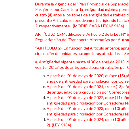
Durante la vigencia del “Plan Provincial de Superac
Pasajeros por Carretera” la antigüedad máxima permi
cuatro (4) años a los topes de antigüedad establecidos
presente Artículo, respectivamente; rigiendo hasta es
2, respectivamente.- (MODIFICADA LEY Nº 6134)
ARTÍCULO 1.-
Modifícase el Articulo 2 de la Ley N°
Regularización del Transporte Alternativo por Auto
“
ARTÍCULO 2.-
En función del Artículo anterior, a
circulación de unidades automotoras afectadas al Se
a. Antigüedad vigente hasta el 30 de abril de 2018, d
veinte (20) años de antigüedad para circulación por 
A partir del 01 de mayo de 2020, quince (15) a
años de antigüedad para circulación por Corre
A partir del 01 de mayo de 2021, trece (13) añ
de antigüedad para circulación por Corredores
A partir del 01 de mayo de 2022, once (11) año
antigüedad para circulación por Corredores Niv
A partir del 01 de mayo de 2023, diez (10) año
antigüedad para circulación por Corredores Niv
A partir del 01 de mayo de 2024, diez (10) año
2). (LEY 6134)