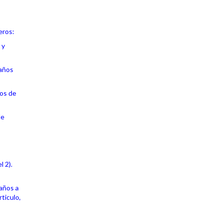
eros:
 y
 años
ños de
de
l 2).
 años a
ticulo,