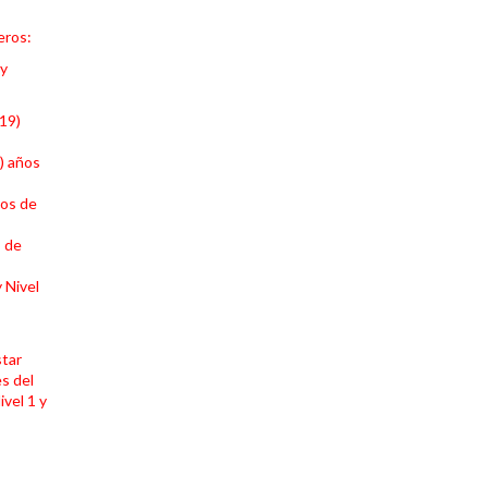
eros:
 y
(19)
7) años
ños de
 de
 Nivel
star
es del
vel 1 y