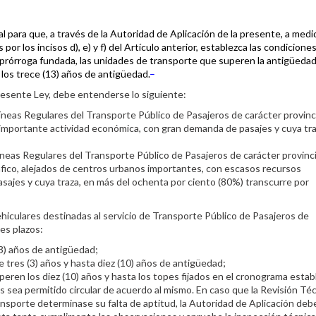
l para que, a través de la Auto­ridad de Aplicación de la presente, a
medi
or los incisos d), e) y f) del Artículo anterior, establezca las condicione
r prórroga fundada, las unidades de transporte que superen la antigüeda
 los trece (13) años de antigüedad.
–
presente Ley, debe en­tenderse lo siguiente:
s Regulares del Transporte Público de Pasajeros de carácter provinci
importante actividad económica, con gran demanda de pasajes y cuya tr
s Regulares del Transporte Público de Pasajeros de carácter provinci
fico, alejados de centros urbanos importantes, con escasos recursos
jes y cuya traza, en más del ochenta por ciento (80%) transcurre por
ehiculares destinadas al servicio de Transporte Público de Pasajeros de
tes plazos:
(3) años de antigüedad;
 tres (3) años y hasta diez (10) años de antigüedad;
eren los diez (10) años y hasta los topes fijados en el cronograma estab
es sea permitido circular de acuerdo al mismo. En caso que la Revisión Té
nsporte determinase su falta de aptitud, la Autoridad de Aplicación deb