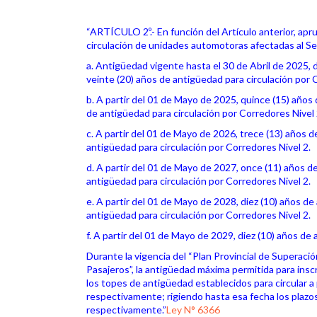
“ARTÍCULO 2º.- En función del Artículo anterior, a
circulación de unidades automotoras afectadas al Se
a. Antigüedad vigente hasta el 30 de Abril de 2025, d
veinte (20) años de antigüedad para circulación por 
b. A partir del 01 de Mayo de 2025, quince (15) años
de antigüedad para circulación por Corredores Nivel 
c. A partir del 01 de Mayo de 2026, trece (13) años d
antigüedad para circulación por Corredores Nivel 2.
d. A partir del 01 de Mayo de 2027, once (11) años d
antigüedad para circulación por Corredores Nivel 2.
e. A partir del 01 de Mayo de 2028, diez (10) años de
antigüedad para circulación por Corredores Nivel 2.
f. A partir del 01 de Mayo de 2029, diez (10) años de
Durante la vigencia del “Plan Provincial de Superac
Pasajeros”, la antigüedad máxima permitida para insc
los topes de antigüedad establecidos para circular a p
respectivamente; rigiendo hasta esa fecha los plazos 
respectivamente.”
Ley N° 6366