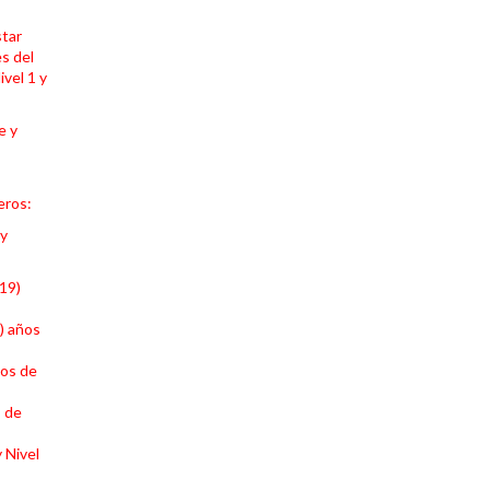
star
es del
vel 1 y
e y
eros:
 y
(19)
7) años
ños de
s de
 Nivel