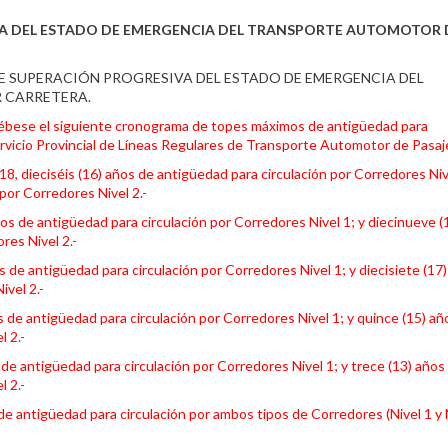
VA DEL ESTADO DE EMERGENCIA DEL TRANSPORTE AUTOMOTOR 
L DE SUPERACIÓN PROGRESIVA DEL ESTADO DE EMERGENCIA DEL
 CARRETERA.
ruébese el siguiente cronograma de topes máximos de antigüedad para
rvicio Provincial de Líneas Regulares de Transporte Automotor de Pasaj
18, dieciséis (16) años de antigüedad para circulación por Corredores Niv
por Corredores Nivel 2.-
ños de antigüedad para circulación por Corredores Nivel 1; y diecinueve (
res Nivel 2.-
os de antigüedad para circulación por Corredores Nivel 1; y diecisiete (17
ivel 2.-
s de antigüedad para circulación por Corredores Nivel 1; y quince (15) añ
l 2.-
s de antigüedad para circulación por Corredores Nivel 1; y trece (13) años
l 2.-
s de antigüedad para circulación por ambos tipos de Corredores (Nivel 1 y 