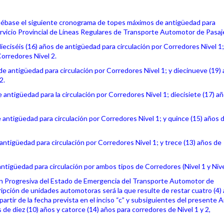
pruébase el siguiente cronograma de topes máximos de antigüedad para
rvicio Provincial de Líneas Regulares de Transporte Automotor de Pasaj
ieciséis (16) años de antigüedad para circulación por Corredores Nivel 1;
Corredores Nivel 2.
 de antigüedad para circulación por Corredores Nivel 1; y diecinueve (19)
2.
e antigüedad para la circulación por Corredores Nivel 1; diecisiete (17) a
e antigüedad para circulación por Corredores Nivel 1; y quince (15) años 
 antigüedad para circulación por Corredores Nivel 1; y trece (13) años de
 antigüedad para circulación por ambos tipos de Corredores (Nivel 1 y Nive
ión Progresiva del Estado de Emergencia del Transporte Automotor de
ripción de unidades automotoras será la que resulte de restar cuatro (4)
artir de la fecha prevista en el inciso “c” y subsiguientes del presente Ar
de diez (10) años y catorce (14) años para corredores de Nivel 1 y 2,