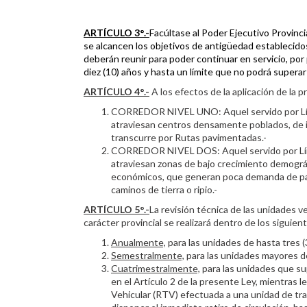
ARTÍCULO 3°.-
Facúltase al Poder Ejecutivo Provincia
se alcancen los objetivos de antigüedad establecidos p
deberán reunir para poder continuar en servicio, po
diez (10) años y hasta un límite que no podrá superar
ARTÍCULO 4°.-
A los efectos de la aplicación de la 
CORREDOR NIVEL UNO: Aquel servido por Línea
atraviesan centros densamente poblados, de 
transcurre por Rutas pavimentadas.-
CORREDOR NIVEL DOS: Aquel servido por Línea
atraviesan zonas de bajo crecimiento demográ
económicos, que generan poca demanda de pasa
caminos de tierra o ripio.-
ARTÍCULO 5°.-
La revisión técnica de las unidades v
carácter provincial se realizará dentro de los siguien
Anualmente,
para las unidades de hasta tres 
Semestralmente,
para las unidades mayores de
Cuatrimestralmente,
para las unidades que sup
en el Artículo 2 de la presente Ley, mientras l
Vehicular (RTV) efectuada a una unidad de tra