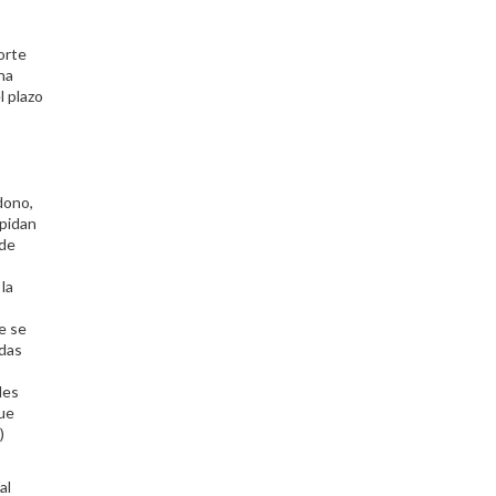
orte
ha
l plazo
dono,
mpidan
 de
la
e se
adas
les
que
)
al