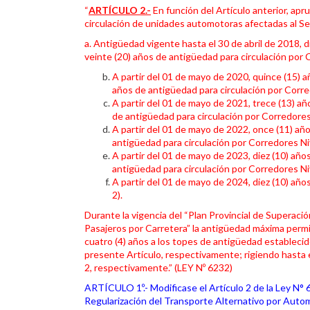
“
ARTÍCULO 2.-
En función del Artículo anterior, a
circulación de unidades automotoras afectadas al Se
a. Antigüedad vigente hasta el 30 de abril de 2018, d
veinte (20) años de antigüedad para circulación por 
A partir del 01 de mayo de 2020, quince (15) a
años de antigüedad para circulación por Corre
A partir del 01 de mayo de 2021, trece (13) añ
de antigüedad para circulación por Corredores
A partir del 01 de mayo de 2022, once (11) año
antigüedad para circulación por Corredores Niv
A partir del 01 de mayo de 2023, diez (10) año
antigüedad para circulación por Corredores Niv
A partir del 01 de mayo de 2024, diez (10) año
2).
Durante la vigencia del “Plan Provincial de Superac
Pasajeros por Carretera” la antigüedad máxima permi
cuatro (4) años a los topes de antigüedad establecidos
presente Artículo, respectivamente; rigiendo hasta es
2, respectivamente.” (LEY Nº 6232)
ARTÍCULO 1º.- Modificase el Artículo 2 de la Ley N°
Regularización del Transporte Alternativo por Auto