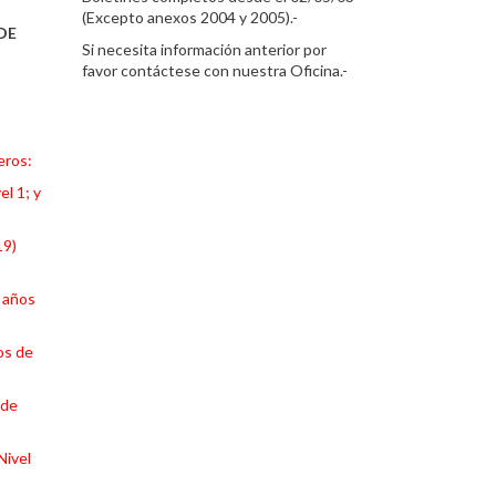
(Excepto anexos 2004 y 2005).-
DE
Si necesita información anterior por
favor contáctese con nuestra Oficina.-
eros:
el 1; y
19)
) años
os de
 de
Nivel