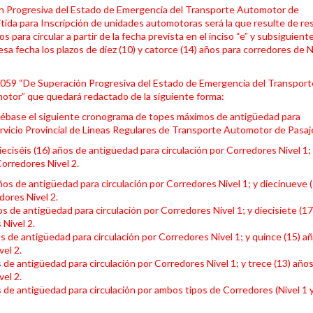
ión Progresiva del Estado de Emergencia del Transporte Automotor de
tida para Inscripción de unidades automotoras será la que resulte de re
 para circular a partir de la fecha prevista en el inciso “e” y subsiguient
a fecha los plazos de diez (10) y catorce (14) años para corredores de Ni
 6059 “De Superación Progresiva del Estado de Emergencia del Transport
motor” que quedará redactado de la siguiente forma:
pruébase el siguiente cronograma de topes máximos de antigüedad para
rvicio Provincial de Líneas Regulares de Transporte Automotor de Pasaj
ieciséis (16) años de antigüedad para circulación por Corredores Nivel 1;
Corredores Nivel 2.
ños de antigüedad para circulación por Corredores Nivel 1; y diecinueve 
dores Nivel 2.
os de antigüedad para circulación por Corredores Nivel 1; y diecisiete (1
 Nivel 2.
s de antigüedad para circulación por Corredores Nivel 1; y quince (15) a
el 2.
s de antigüedad para circulación por Corredores Nivel 1; y trece (13) año
el 2.
s de antigüedad para circulación por ambos tipos de Corredores (Nivel 1 y