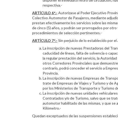
disponer el inmediato retiro de circulación, 
respectiva.-
ARTÍCULO 6°.-
Autorízase al Poder Ejecutivo Provinc
Colectivo Automotor de Pasajeros, mediante adjudica
prestan efectivamente los servicios sobre las mismas
de cinco (5) años, y podrán ser prorrogados por otro 
procedimientos de selección pertinentes.-
ARTÍCULO 7°.-
Sin perjuicio de lo establecido por el
La inscripción de nuevas Prestadoras del Tran
caducidad de líneas, falta de solvencia o capa
la regular prestación del servicio, la Autorid
otros Corredores Provinciales que demuestren 
contrario, podrá conceder el servicio a Empre
Provincia.
La inscripción de nuevas Empresas de Transpor
trate de Empresas de Viajes y Turismo y de A
por los Ministerios de Transporte y Turismo de 
La inscripción de nuevas unidades vehiculares
Contratados y/o de Turismo, salvo que se trat
automotor habilitado de las mismas, y que se 
Kilómetro.-
Quedan exceptuados de las suspensiones establecidas