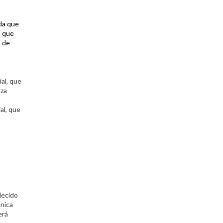
da que
s que
d de
al, que
aza
al, que
lecido
cnica
erá