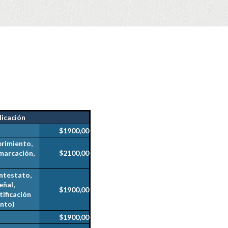
licación
$1900,00
brimiento,
marcación,
$2100,00
intestato,
eñal,
$1900,00
tificación
ento)
$1900,00