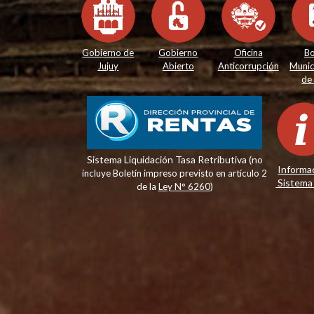
Gobierno de
Gobierno
Oficina
Bo
Jujuy
Abierto
Anticorrupción
Munici
de
Sistema Liquidación Tasa Retributiva (n
o
Informa
incluye Boletín impreso previsto en artículo 2
Sistema
de la
Ley N° 6260
)