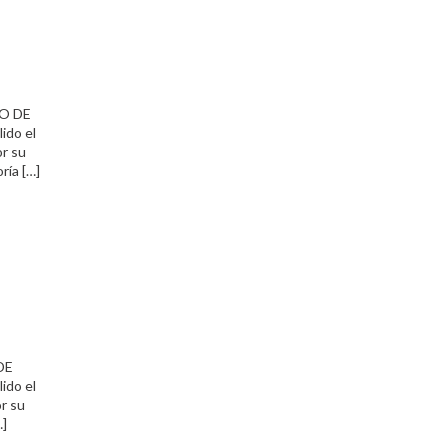
RO DE
do el
r su
ía […]
DE
do el
r su
…]