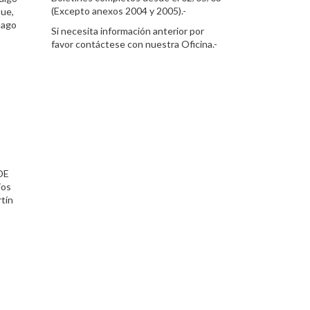
(Excepto anexos 2004 y 2005).-
Que,
pago
Si necesita información anterior por
favor contáctese con nuestra Oficina.-
DE
ios
rtín