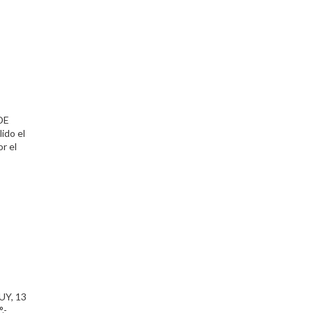
DE
do el
r el
UY, 13
.-