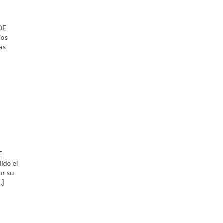
DE
ios
as
E
do el
or su
…]