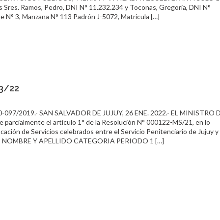
los Sres. Ramos, Pedro, DNI N° 11.232.234 y Toconas, Gregoria, DNI N°
ote N° 3, Manzana N° 113 Padrón J-5072, Matrícula […]
03/22
-097/2019.- SAN SALVADOR DE JUJUY, 26 ENE. 2022.- EL MINISTRO 
rcialmente el artículo 1° de la Resolución N° 000122-MS/21, en lo
ación de Servicios celebrados entre el Servicio Penitenciario de Jujuy y 
lle: N° NOMBRE Y APELLIDO CATEGORIA PERIODO 1 […]