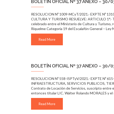
BOLETÍN OFICIAL Nº 37 ANEXO – 30/
RESOLUCION Nº 1009-MCyT/2021.- EXPTE Nº 1310-
CULTURA Y TURISMO RESUELVE: ARTICULO 1°.- Ténga
celebrado entre el Ministerio de Cultura y Turismo, r
Riquelme Categoría 19 del Escalafón General – Ley N
Read More
BOLETÍN OFICIAL Nº 37 ANEXO – 30/
RESOLUCION Nº 558-ISPTyV/2021.- EXPTE Nº 615-
INFRAESTRUCTURA, SERVICIOS PUBLICOS, TIERRA 
Contrato de Locación de Servicios, suscripto en
entonces titular LIC. Walter Rolando MORALES y e
Read More