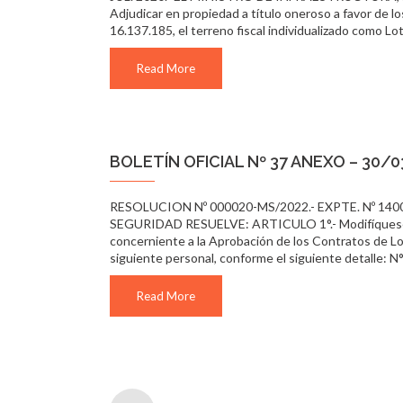
Adjudicar en propiedad a título oneroso a favor de 
16.137.185, el terreno fiscal individualizado como L
Read More
BOLETÍN OFICIAL Nº 37 ANEXO – 30/
RESOLUCION Nº 000020-MS/2022.- EXPTE. Nº 1400
SEGURIDAD RESUELVE: ARTICULO 1°.- Modifíquese pa
concerniente a la Aprobación de los Contratos de Loc
siguiente personal, conforme el siguiente deta
Read More