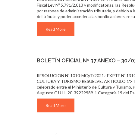
Fiscal Ley Nº 5.791/2.013 y modificatorias, las Re
por razones de administración tributaria, y debido a 
del tributo y poder acceder a las bonificaciones, res
Read More
BOLETÍN OFICIAL Nº 37 ANEXO – 30/
RESOLUCION Nº 1010-MCyT/2021.- EXPTE Nº 1310-
CULTURA Y TURISMO RESUELVE: ARTICULO 1°.- Ténga
celebrado entre el Ministerio de Cultura y Turismo, r
Augusto C.U.I.L 20-39229989-1 Categoría 19 del Esc
Read More