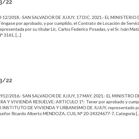
03/22
12/2018.- SAN SALVADOR DE JUJUY, 17 DIC. 2021.- EL MINISTERIO 
se por aprobado, y por cumplido, el Contrato de Locación de Servic
epresentada por su titular Lic. Carlos Federico Posadas, y el Sr. Iván Matí
° 3161, […]
03/22
912/2016.- SAN SALVADOR DE JUJUY, 17 MAY. 2021.- EL MINISTRO D
Y VIVIENDA RESUELVE: ARTICULO 1°.- Tener por aprobado y cumpli
tre el INSTITUTO DE VIVIENDA Y URBANISMO DE JUJUY, representado p
l señor Ricardo Alberto MENDOZA, CUIL N° 20-24324677-7, Categoría [