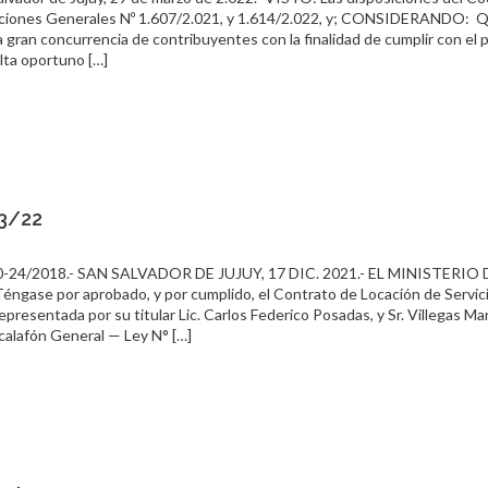
soluciones Generales Nº 1.607/2.021, y 1.614/2.022, y; CONSIDERANDO: 
la gran concurrencia de contribuyentes con la finalidad de cumplir con el 
ulta oportuno […]
03/22
24/2018.- SAN SALVADOR DE JUJUY, 17 DIC. 2021.- EL MINISTERIO 
se por aprobado, y por cumplido, el Contrato de Locación de Servic
epresentada por su titular Lic. Carlos Federico Posadas, y Sr. Villegas Ma
alafón General — Ley N° […]