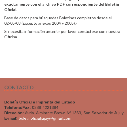
exactamente con el archivo PDF correspondiente del Boletín
Oficial.
Base de datos para búsquedas Boletines completos desde el
02/05/03 (Excepto anexos 2004 y 2005).-
Si necesita información anterior por favor contáctese con nuestra
Oficina.-
CONTACTO
Boletín Oficial e Imprenta del Estado
Teléfono/Fax:
0388-4221384
Dirección:
Avda. Almirante Brown Nº 1363, San Salvador de Jujuy
E-mail:
boletinoficialjujuy@gmail.com