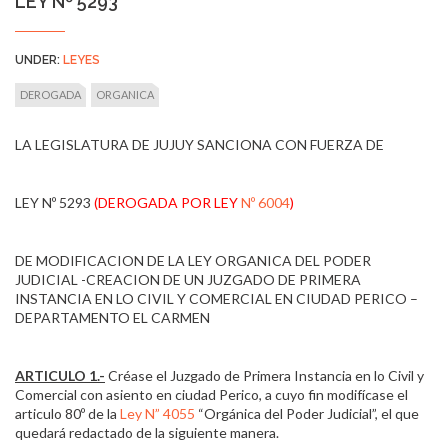
LEY Nº 5293
UNDER:
LEYES
DEROGADA
ORGANICA
LA LEGISLATURA DE JUJUY SANCIONA CON FUERZA DE
LEY Nº 5293
(DEROGADA POR LEY
Nº 6004
)
DE MODIFICACION DE LA LEY ORGANICA DEL PODER
JUDICIAL -CREACION DE UN JUZGADO DE PRIMERA
INSTANCIA EN LO CIVIL Y COMERCIAL EN CIUDAD PERICO –
DEPARTAMENTO EL CARMEN
ARTICULO 1.-
Créase el Juzgado de Primera Instancia en lo Civil y
Comercial con asiento en ciudad Perico, a cuyo fin modifícase el
articulo 80º de la
Ley N” 4055
“Orgánica del Poder Judicial”, el que
quedará redactado de la siguiente manera.