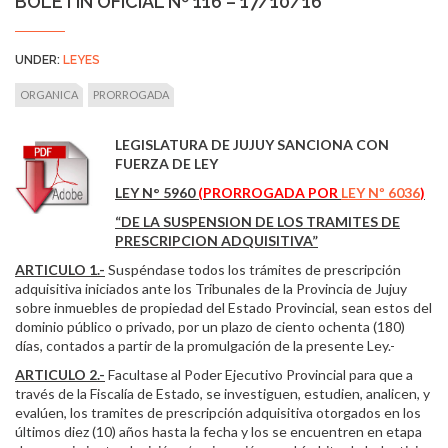
BOLETÍN OFICIAL Nº 116 – 17/10/16
UNDER:
LEYES
ORGANICA
PRORROGADA
LEGISLATURA DE JUJUY SANCIONA CON
FUERZA DE LEY
LEY N° 5960
(PRORROGADA POR
LEY Nº 6036
)
“DE LA SUSPENSION DE LOS TRAMITES DE
PRESCRIPCION ADQUISITIVA”
ARTICULO 1.-
Suspéndase todos los trámites de prescripción
adquisitiva iniciados ante los Tribunales de la Provincia de Jujuy
sobre inmuebles de propiedad del Estado Provincial, sean estos del
dominio público o privado, por un plazo de ciento ochenta (180)
días, contados a partir de la promulgación de la presente Ley.-
ARTICULO 2.-
Facultase al Poder Ejecutivo Provincial para que a
través de la Fiscalía de Estado, se investiguen, estudien, analicen, y
evalúen, los tramites de prescripción adquisitiva otorgados en los
últimos diez (10) años hasta la fecha y los se encuentren en etapa