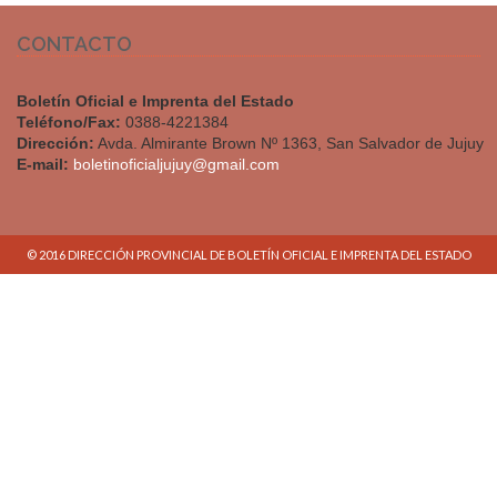
CONTACTO
Boletín Oficial e Imprenta del Estado
Teléfono/Fax:
0388-4221384
Dirección:
Avda. Almirante Brown Nº 1363, San Salvador de Jujuy
E-mail:
boletinoficialjujuy@gmail.com
© 2016 DIRECCIÓN PROVINCIAL DE BOLETÍN OFICIAL E IMPRENTA DEL ESTADO