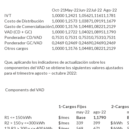
Oct-21
May-22
Jun-22
Jul-22
Ago-22
IVT
1,0000
1,2421
1,0562
1,1161
1,1781
Costo de Distribución
1,0000
1,2573
1,0387
1,0919
1,1679
Gasto de Comercialización
1,0000
1,3176
1,0448
1,0822
1,2129
VAD (CD + GC)
1,0000
1,2722
1,0402
1,0895
1,1790
Ponderador CD/VAD
0,7531
0,7531
0,7531
0,7531
0,7531
Ponderador GC/VAD
0,2469
0,2469
0,2469
0,2469
0,2469
Otros cargos
1,0000
1,3176
1,0448
1,0822
1,2129
Que, aplicando los indicadores de actualización sobre los
componentes del VAD se obtiene los siguientes valores ajustados
para el trimestre agosto – octubre 2022:
Components del VAD
1-Cargos Fijos
2-Cargos
may-22
ago-22
R1 <= 150 kWh
$/mes
Base
1,1790
R2 > 150 y <=300 kWh
$/mes
339
399
$/kWh
12) R3 > 300 y <= 400 kWh
$/mes
569
671
$/kWh