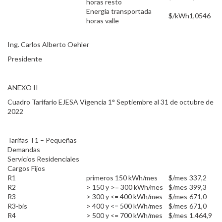
horas resto
Energía transportada
$/kWh
1,0546
horas valle
Ing. Carlos Alberto Oehler
Presidente
ANEXO II
Cuadro Tarifario EJESA Vigencia 1° Septiembre al 31 de octubre de
2022
Tarifas T1 – Pequeñas
Demandas
Servicios Residenciales
Cargos Fijos
R1
primeros 150 kWh/mes
$/mes
337,2
R2
> 150 y >= 300 kWh/mes
$/mes
399,3
R3
> 300 y <= 400 kWh/mes
$/mes
671,0
R3-bis
> 400 y <= 500 kWh/mes
$/mes
671,0
R4
> 500 y <= 700 kWh/mes
$/mes
1.464,9