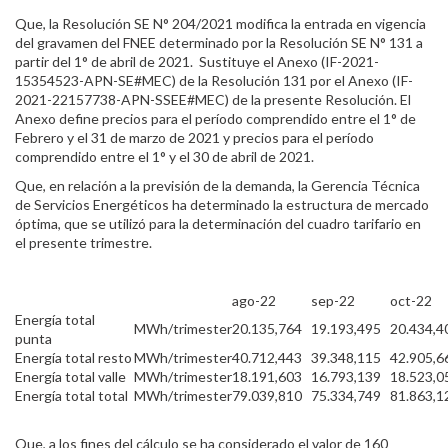
Que, la Resolución SE N° 204/2021 modifica la entrada en vigencia
del gravamen del FNEE determinado por la Resolución SE N° 131 a
partir del 1° de abril de 2021. Sustituye el Anexo (IF-2021-
15354523-APN-SE#MEC) de la Resolución 131 por el Anexo (IF-
2021-22157738-APN-SSEE#MEC) de la presente Resolución. El
Anexo define precios para el período comprendido entre el 1° de
Febrero y el 31 de marzo de 2021 y precios para el período
comprendido entre el 1° y el 30 de abril de 2021.
Que, en relación a la previsión de la demanda, la Gerencia Técnica
de Servicios Energéticos ha determinado la estructura de mercado
óptima, que se utilizó para la determinación del cuadro tarifario en
el presente trimestre.
ago-22
sep-22
oct-22
Energía total
MWh/trimester
20.135,764
19.193,495
20.434,4
punta
Energía total resto
MWh/trimester
40.712,443
39.348,115
42.905,6
Energía total valle
MWh/trimester
18.191,603
16.793,139
18.523,0
Energía total total
MWh/trimester
79.039,810
75.334,749
81.863,1
Que, a los fines del cálculo se ha considerado el valor de 160