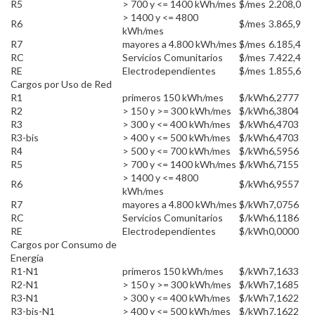
R5
> 700 y <= 1400 kWh/mes
$/mes
2.208,0
> 1400 y <= 4800
R6
$/mes
3.865,9
kWh/mes
R7
mayores a 4.800 kWh/mes
$/mes
6.185,4
RC
Servicios Comunitarios
$/mes
7.422,4
RE
Electrodependientes
$/mes
1.855,6
Cargos por Uso de Red
R1
primeros 150 kWh/mes
$/kWh
6,2777
R2
> 150 y >= 300 kWh/mes
$/kWh
6,3804
R3
> 300 y <= 400 kWh/mes
$/kWh
6,4703
R3-bis
> 400 y <= 500 kWh/mes
$/kWh
6,4703
R4
> 500 y <= 700 kWh/mes
$/kWh
6,5956
R5
> 700 y <= 1400 kWh/mes
$/kWh
6,7155
> 1400 y <= 4800
R6
$/kWh
6,9557
kWh/mes
R7
mayores a 4.800 kWh/mes
$/kWh
7,0756
RC
Servicios Comunitarios
$/kWh
6,1186
RE
Electrodependientes
$/kWh
0,0000
Cargos por Consumo de
Energía
R1-N1
primeros 150 kWh/mes
$/kWh
7,1633
R2-N1
> 150 y >= 300 kWh/mes
$/kWh
7,1685
R3-N1
> 300 y <= 400 kWh/mes
$/kWh
7,1622
R3-bis-N1
> 400 y <= 500 kWh/mes
$/kWh
7,1622