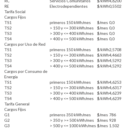
RC
Servicios Comunitarios
$/kWh
4,6200
RE
Electrodependientes
$/kWh
0,5502
Tarifa Social
Cargos Fijos
TS1
primeros 150 kWh/mes
$/mes
0,0
TS2
> 150 y <= 300 kWh/mes
$/mes
0,0
TS3
> 300 y <= 400 kWh/mes
$/mes
0,0
TS4
> 400 y <= 500 kWh/mes
$/mes
0,0
Cargos por Uso de Red
TS1
primeros 150 kWh/mes
$/kWh
2,5708
TS2
> 150 y <= 300 kWh/mes
$/kWh
4,4663
TS3
> 300 y <= 400 kWh/mes
$/kWh
4,5292
TS4
> 400 y <= 500 kWh/mes
$/kWh
4,5292
Cargos por Consumo de
Energía
TS1
primeros 150 kWh/mes
$/kWh
4,6253
TS2
> 150 y <= 300 kWh/mes
$/kWh
4,6317
TS3
> 300 y <= 400 kWh/mes
$/kWh
4,6239
TS4
> 400 y <= 500 kWh/mes
$/kWh
4,6239
Tarifa General
Cargos Fijos
G1
primeros 350 kWh/mes
$/mes
786
G2
> 350 y >= 500 kWh/mes
$/mes
928
G3
> 500 y <= 1000 kWh/mes
$/mes
1.502