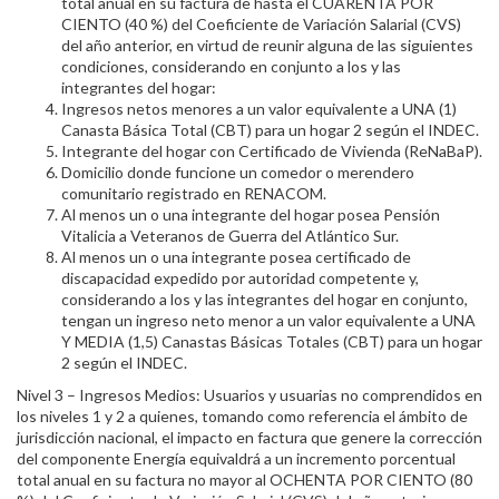
total anual en su factura de hasta el CUARENTA POR
CIENTO (40 %) del Coeficiente de Variación Salarial (CVS)
del año anterior, en virtud de reunir alguna de las siguientes
condiciones, considerando en conjunto a los y las
integrantes del hogar:
Ingresos netos menores a un valor equivalente a UNA (1)
Canasta Básica Total (CBT) para un hogar 2 según el INDEC.
Integrante del hogar con Certificado de Vivienda (ReNaBaP).
Domicilio donde funcione un comedor o merendero
comunitario registrado en RENACOM.
Al menos un o una integrante del hogar posea Pensión
Vitalicia a Veteranos de Guerra del Atlántico Sur.
Al menos un o una integrante posea certificado de
discapacidad expedido por autoridad competente y,
considerando a los y las integrantes del hogar en conjunto,
tengan un ingreso neto menor a un valor equivalente a UNA
Y MEDIA (1,5) Canastas Básicas Totales (CBT) para un hogar
2 según el INDEC.
Nivel 3 – Ingresos Medios: Usuarios y usuarias no comprendidos en
los niveles 1 y 2 a quienes, tomando como referencia el ámbito de
jurisdicción nacional, el impacto en factura que genere la corrección
del componente Energía equivaldrá a un incremento porcentual
total anual en su factura no mayor al OCHENTA POR CIENTO (80