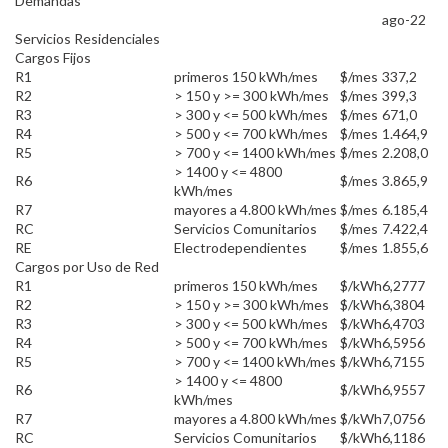
Demandas
ago-22
Servicios Residenciales
Cargos Fijos
R1
primeros 150 kWh/mes
$/mes
337,2
R2
> 150 y >= 300 kWh/mes
$/mes
399,3
R3
> 300 y <= 500 kWh/mes
$/mes
671,0
R4
> 500 y <= 700 kWh/mes
$/mes
1.464,9
R5
> 700 y <= 1400 kWh/mes
$/mes
2.208,0
> 1400 y <= 4800
R6
$/mes
3.865,9
kWh/mes
R7
mayores a 4.800 kWh/mes
$/mes
6.185,4
RC
Servicios Comunitarios
$/mes
7.422,4
RE
Electrodependientes
$/mes
1.855,6
Cargos por Uso de Red
R1
primeros 150 kWh/mes
$/kWh
6,2777
R2
> 150 y >= 300 kWh/mes
$/kWh
6,3804
R3
> 300 y <= 500 kWh/mes
$/kWh
6,4703
R4
> 500 y <= 700 kWh/mes
$/kWh
6,5956
R5
> 700 y <= 1400 kWh/mes
$/kWh
6,7155
> 1400 y <= 4800
R6
$/kWh
6,9557
kWh/mes
R7
mayores a 4.800 kWh/mes
$/kWh
7,0756
RC
Servicios Comunitarios
$/kWh
6,1186