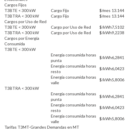
Cargos Fijos
T3BTE < 300 kW
Cargo Fijo
$/mes
13.144
T3BTRA < 300 kW
Cargo Fijo
$/mes
13.144
Cargos por Uso de Red
T3BTE < 300 kW
Cargo por Uso de Red
$/kWh
7,5102
T3BTRA < 300 kW
Cargo por Uso de Red
$/kWh
9,2238
Cargos por Energía
Consumida
T3BTE < 300 kW
Energía consumida horas
$/kWh
6,2841
punta
Energía consumida horas
$/kWh
6,0423
resto
Energía consumida horas
$/kWh
5,8006
valle
T3BTRA < 300 kW
Energía consumida horas
$/kWh
6,2841
punta
Energía consumida horas
$/kWh
6,0423
resto
Energía consumida horas
$/kWh
5,8006
valle
Tarifas T3MT-Grandes Demandas en MT