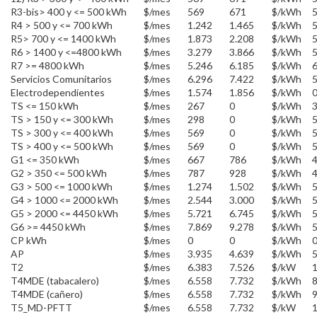
R3-bis> 400 y <= 500 kWh
$/mes
569
671
$/kWh
R4 > 500 y <= 700 kWh
$/mes
1.242
1.465
$/kWh
R5> 700 y <= 1400 kWh
$/mes
1.873
2.208
$/kWh
R6 > 1400 y <=4800 kWh
$/mes
3.279
3.866
$/kWh
R7 >= 4800 kWh
$/mes
5.246
6.185
$/kWh
Servicios Comunitarios
$/mes
6.296
7.422
$/kWh
Electrodependientes
$/mes
1.574
1.856
$/kWh
TS <= 150 kWh
$/mes
267
0
$/kWh
TS > 150 y <= 300 kWh
$/mes
298
0
$/kWh
TS > 300 y <= 400 kWh
$/mes
569
0
$/kWh
TS > 400 y <= 500 kWh
$/mes
569
0
$/kWh
G1 <= 350 kWh
$/mes
667
786
$/kWh
G2 > 350 <= 500 kWh
$/mes
787
928
$/kWh
G3 > 500 <= 1000 kWh
$/mes
1.274
1.502
$/kWh
G4 > 1000 <= 2000 kWh
$/mes
2.544
3.000
$/kWh
G5 > 2000 <= 4450 kWh
$/mes
5.721
6.745
$/kWh
G6 >= 4450 kWh
$/mes
7.869
9.278
$/kWh
CP kWh
$/mes
0
0
$/kWh
AP
$/mes
3.935
4.639
$/kWh
T2
$/mes
6.383
7.526
$/kW
1
T4MDE (tabacalero)
$/mes
6.558
7.732
$/kWh
T4MDE (cañero)
$/mes
6.558
7.732
$/kWh
T5_MD-PFTT
$/mes
6.558
7.732
$/kW
1