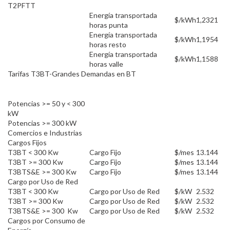
T2PFTT
Energía transportada
$/kWh
1,2321
horas punta
Energía transportada
$/kWh
1,1954
horas resto
Energía transportada
$/kWh
1,1588
horas valle
Tarifas T3BT-Grandes Demandas en BT
Potencias >= 50 y < 300
kW
Potencias >= 300 kW
Comercios e Industrias
Cargos Fijos
T3BT < 300 Kw
Cargo Fijo
$/mes
13.144
T3BT >= 300 Kw
Cargo Fijo
$/mes
13.144
T3BTS&E >= 300 Kw
Cargo Fijo
$/mes
13.144
Cargo por Uso de Red
T3BT < 300 Kw
Cargo por Uso de Red
$/kW
2.532
T3BT >= 300 Kw
Cargo por Uso de Red
$/kW
2.532
T3BTS&E >= 300 Kw
Cargo por Uso de Red
$/kW
2.532
Cargos por Consumo de