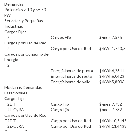
Demandas
Potencias > 10 y <= 50
kW
Servicios y Pequeñas
Industrias
Cargos Fijos
T2
Cargos Fijo
$/mes
7.526
Cargos por Uso de Red
T2
Cargo por Uso de Red
$/kW
1.720,7
Cargos por Consumo de
Energía
T2
Energía horas de punta
$/kWh
6,2841
Energía horas de resto
$/kWh
6,0423
Energía horas de valle
$/kWh
5,8006
Medianas Demandas
Estacionales
Cargos Fijos
T2E-T
Cargo Fijo
$/mes
7.732
T2E-CyRA
Cargo Fijo
$/mes
7.732
Cargos por Uso de Red
T2E-T
Cargo por Uso de Red
$/kWh
10,5445
T2E-CyRA
Cargo por Uso de Red
$/kWh
11,4433