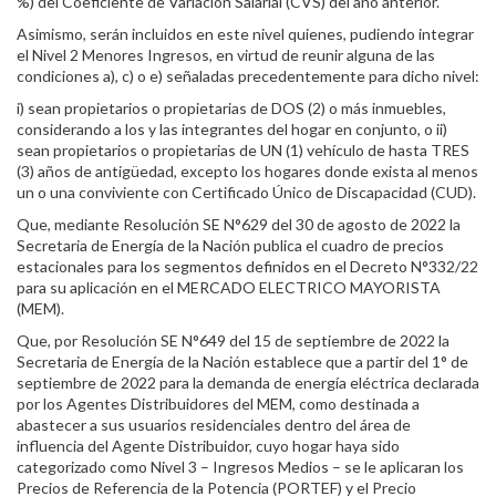
%) del Coeficiente de Variación Salarial (CVS) del año anterior.
Asimismo, serán incluidos en este nivel quienes, pudiendo integrar
el Nivel 2 Menores Ingresos, en virtud de reunir alguna de las
condiciones a), c) o e) señaladas precedentemente para dicho nivel:
i) sean propietarios o propietarias de DOS (2) o más inmuebles,
considerando a los y las integrantes del hogar en conjunto, o ii)
sean propietarios o propietarias de UN (1) vehículo de hasta TRES
(3) años de antigüedad, excepto los hogares donde exista al menos
un o una conviviente con Certificado Único de Discapacidad (CUD).
Que, mediante Resolución SE N°629 del 30 de agosto de 2022 la
Secretaria de Energía de la Nación publica el cuadro de precios
estacionales para los segmentos definidos en el Decreto N°332/22
para su aplicación en el MERCADO ELECTRICO MAYORISTA
(MEM).
Que, por Resolución SE N°649 del 15 de septiembre de 2022 la
Secretaria de Energía de la Nación establece que a partir del 1° de
septiembre de 2022 para la demanda de energía eléctrica declarada
por los Agentes Distribuidores del MEM, como destinada a
abastecer a sus usuarios residenciales dentro del área de
influencia del Agente Distribuidor, cuyo hogar haya sido
categorizado como Nivel 3 – Ingresos Medios – se le aplicaran los
Precios de Referencia de la Potencia (PORTEF) y el Precio