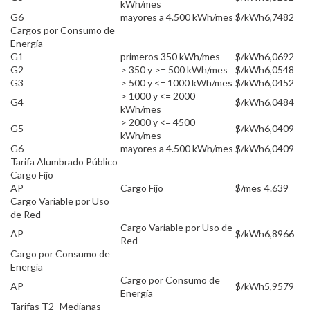
kWh/mes
G6
mayores a 4.500 kWh/mes
$/kWh
6,7482
Cargos por Consumo de
Energía
G1
primeros 350 kWh/mes
$/kWh
6,0692
G2
> 350 y >= 500 kWh/mes
$/kWh
6,0548
G3
> 500 y <= 1000 kWh/mes
$/kWh
6,0452
> 1000 y <= 2000
G4
$/kWh
6,0484
kWh/mes
> 2000 y <= 4500
G5
$/kWh
6,0409
kWh/mes
G6
mayores a 4.500 kWh/mes
$/kWh
6,0409
Tarifa Alumbrado Público
Cargo Fijo
AP
Cargo Fijo
$/mes
4.639
Cargo Variable por Uso
de Red
Cargo Variable por Uso de
AP
$/kWh
6,8966
Red
Cargo por Consumo de
Energía
Cargo por Consumo de
AP
$/kWh
5,9579
Energía
Tarifas T2 -Medianas