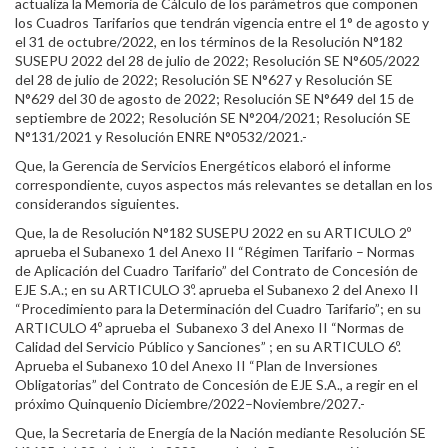
actualiza la Memoria de Cálculo de los parámetros que componen
los Cuadros Tarifarios que tendrán vigencia entre el 1° de agosto y
el 31 de octubre/2022, en los términos de la Resolución N°182
SUSEPU 2022 del 28 de julio de 2022; Resolución SE N°605/2022
del 28 de julio de 2022; Resolución SE N°627 y Resolución SE
N°629 del 30 de agosto de 2022; Resolución SE N°649 del 15 de
septiembre de 2022; Resolución SE N°204/2021; Resolución SE
N°131/2021 y Resolución ENRE N°0532/2021.-
Que, la Gerencia de Servicios Energéticos elaboró el informe
correspondiente, cuyos aspectos más relevantes se detallan en los
considerandos siguientes.
Que, la de Resolución N°182 SUSEPU 2022 en su ARTICULO 2º
aprueba el Subanexo 1 del Anexo II “Régimen Tarifario – Normas
de Aplicación del Cuadro Tarifario” del Contrato de Concesión de
EJE S.A.; en su ARTICULO 3º. aprueba el Subanexo 2 del Anexo II
“Procedimiento para la Determinación del Cuadro Tarifario”; en su
ARTICULO 4º aprueba el Subanexo 3 del Anexo II “Normas de
Calidad del Servicio Público y Sanciones” ; en su ARTICULO 6º.
Aprueba el Subanexo 10 del Anexo II “Plan de Inversiones
Obligatorias” del Contrato de Concesión de EJE S.A., a regir en el
próximo Quinquenio Diciembre/2022–Noviembre/2027.-
Que, la Secretaria de Energía de la Nación mediante Resolución SE