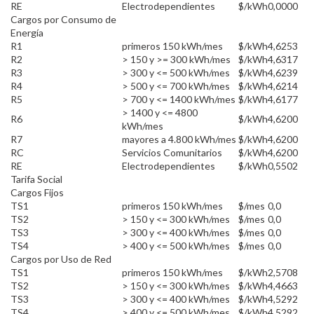
RE
Electrodependientes
$/kWh
0,0000
Cargos por Consumo de
Energía
R1
primeros 150 kWh/mes
$/kWh
4,6253
R2
> 150 y >= 300 kWh/mes
$/kWh
4,6317
R3
> 300 y <= 500 kWh/mes
$/kWh
4,6239
R4
> 500 y <= 700 kWh/mes
$/kWh
4,6214
R5
> 700 y <= 1400 kWh/mes
$/kWh
4,6177
> 1400 y <= 4800
R6
$/kWh
4,6200
kWh/mes
R7
mayores a 4.800 kWh/mes
$/kWh
4,6200
RC
Servicios Comunitarios
$/kWh
4,6200
RE
Electrodependientes
$/kWh
0,5502
Tarifa Social
Cargos Fijos
TS1
primeros 150 kWh/mes
$/mes
0,0
TS2
> 150 y <= 300 kWh/mes
$/mes
0,0
TS3
> 300 y <= 400 kWh/mes
$/mes
0,0
TS4
> 400 y <= 500 kWh/mes
$/mes
0,0
Cargos por Uso de Red
TS1
primeros 150 kWh/mes
$/kWh
2,5708
TS2
> 150 y <= 300 kWh/mes
$/kWh
4,4663
TS3
> 300 y <= 400 kWh/mes
$/kWh
4,5292
TS4
> 400 y <= 500 kWh/mes
$/kWh
4,5292