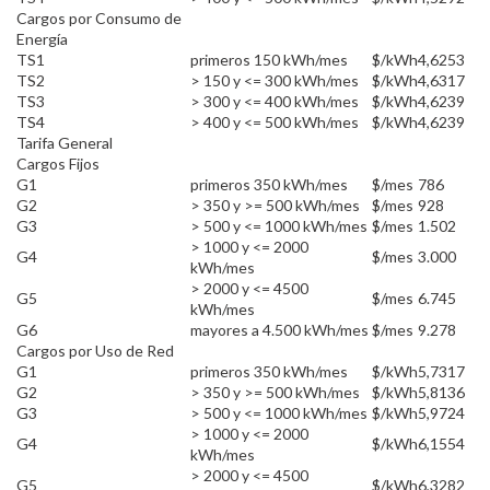
Cargos por Consumo de
Energía
TS1
primeros 150 kWh/mes
$/kWh
4,6253
TS2
> 150 y <= 300 kWh/mes
$/kWh
4,6317
TS3
> 300 y <= 400 kWh/mes
$/kWh
4,6239
TS4
> 400 y <= 500 kWh/mes
$/kWh
4,6239
Tarifa General
Cargos Fijos
G1
primeros 350 kWh/mes
$/mes
786
G2
> 350 y >= 500 kWh/mes
$/mes
928
G3
> 500 y <= 1000 kWh/mes
$/mes
1.502
> 1000 y <= 2000
G4
$/mes
3.000
kWh/mes
> 2000 y <= 4500
G5
$/mes
6.745
kWh/mes
G6
mayores a 4.500 kWh/mes
$/mes
9.278
Cargos por Uso de Red
G1
primeros 350 kWh/mes
$/kWh
5,7317
G2
> 350 y >= 500 kWh/mes
$/kWh
5,8136
G3
> 500 y <= 1000 kWh/mes
$/kWh
5,9724
> 1000 y <= 2000
G4
$/kWh
6,1554
kWh/mes
> 2000 y <= 4500
G5
$/kWh
6,3282