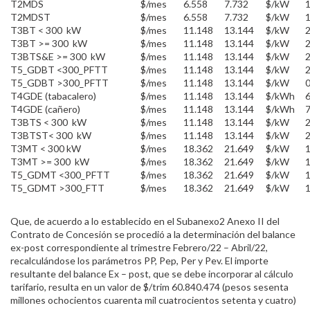
T2MDS
$/mes
6.558
7.732
$/kW
1
T2MDST
$/mes
6.558
7.732
$/kW
1
T3BT < 300 kW
$/mes
11.148
13.144
$/kW
2
T3BT >= 300 kW
$/mes
11.148
13.144
$/kW
2
T3BTS&E >= 300 kW
$/mes
11.148
13.144
$/kW
2
T5_GDBT <300_PFTT
$/mes
11.148
13.144
$/kW
2
T5_GDBT >300_PFTT
$/mes
11.148
13.144
$/kW
T4GDE (tabacalero)
$/mes
11.148
13.144
$/kWh
T4GDE (cañero)
$/mes
11.148
13.144
$/kWh
T3BTS < 300 kW
$/mes
11.148
13.144
$/kW
2
T3BTST< 300 kW
$/mes
11.148
13.144
$/kW
2
T3MT < 300 kW
$/mes
18.362
21.649
$/kW
1
T3MT >= 300 kW
$/mes
18.362
21.649
$/kW
1
T5_GDMT <300_PFTT
$/mes
18.362
21.649
$/kW
1
T5_GDMT >300_FTT
$/mes
18.362
21.649
$/kW
1
Que, de acuerdo a lo establecido en el Subanexo2 Anexo II del
Contrato de Concesión se procedió a la determinación del balance
ex-post correspondiente al trimestre Febrero/22 – Abril/22,
recalculándose los parámetros PP, Pep, Per y Pev. El importe
resultante del balance Ex – post, que se debe incorporar al cálculo
tarifario, resulta en un valor de $/trim 60.840.474 (pesos sesenta
millones ochocientos cuarenta mil cuatrocientos setenta y cuatro)