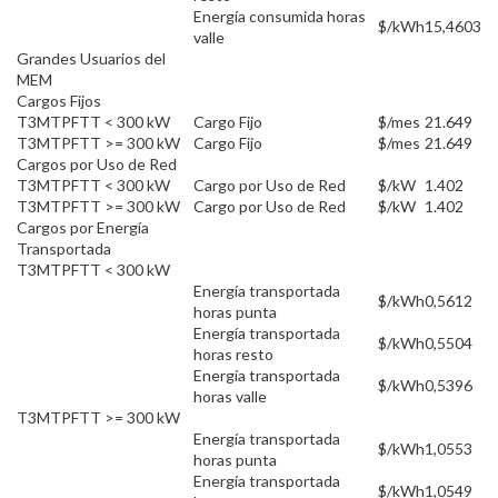
Energía consumida horas
$/kWh
15,4603
valle
Grandes Usuarios del
MEM
Cargos Fijos
T3MTPFTT < 300 kW
Cargo Fijo
$/mes
21.649
T3MTPFTT >= 300 kW
Cargo Fijo
$/mes
21.649
Cargos por Uso de Red
T3MTPFTT < 300 kW
Cargo por Uso de Red
$/kW
1.402
T3MTPFTT >= 300 kW
Cargo por Uso de Red
$/kW
1.402
Cargos por Energía
Transportada
T3MTPFTT < 300 kW
Energía transportada
$/kWh
0,5612
horas punta
Energía transportada
$/kWh
0,5504
horas resto
Energía transportada
$/kWh
0,5396
horas valle
T3MTPFTT >= 300 kW
Energía transportada
$/kWh
1,0553
horas punta
Energía transportada
$/kWh
1,0549