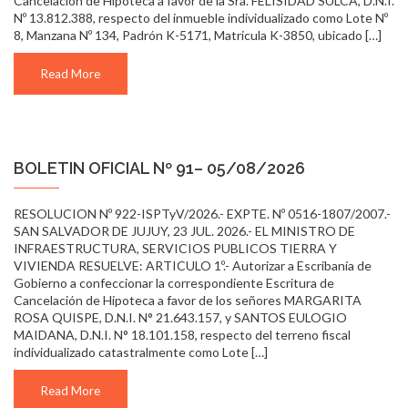
Cancelación de Hipoteca a favor de la Sra. FELISIDAD SULCA, D.N.I.
Nº 13.812.388, respecto del inmueble individualizado como Lote Nº
8, Manzana Nº 134, Padrón K-5171, Matricula K-3850, ubicado […]
Read More
BOLETIN OFICIAL Nº 91– 05/08/2026
RESOLUCION Nº 922-ISPTyV/2026.- EXPTE. Nº 0516-1807/2007.-
SAN SALVADOR DE JUJUY, 23 JUL. 2026.- EL MINISTRO DE
INFRAESTRUCTURA, SERVICIOS PUBLICOS TIERRA Y
VIVIENDA RESUELVE: ARTICULO 1º.- Autorizar a Escribanía de
Gobierno a confeccionar la correspondiente Escritura de
Cancelación de Hipoteca a favor de los señores MARGARITA
ROSA QUISPE, D.N.I. N° 21.643.157, y SANTOS EULOGIO
MAIDANA, D.N.I. N° 18.101.158, respecto del terreno fiscal
individualizado catastralmente como Lote […]
Read More