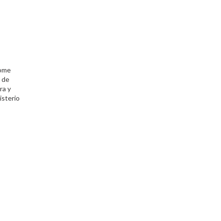
tome
o de
ra y
isterio