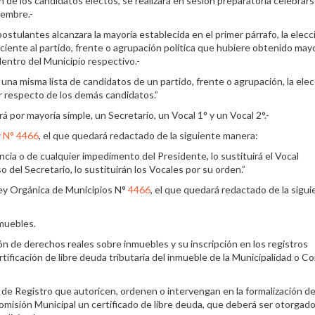
n de los candidatos electos, se realizará en sesión preparatoria celebrar
iembre.-
postulantes alcanzara la mayoría establecida en el primer párrafo, la elecc
iente al partido, frente o agrupación política que hubiere obtenido may
dentro del Municipio respectivo.-
una misma lista de candidatos de un partido, frente o agrupación, la ele
r respecto de los demás candidatos.”
á por mayoría simple, un Secretario, un Vocal 1° y un Vocal 2°.-
 N° 4466
, el que quedará redactado de la siguiente manera:
a o de cualquier impedimento del Presidente, lo sustituirá el Vocal
o del Secretario, lo sustituirán los Vocales por su orden.”
 Ley Orgánica de Municipios N°
4466
, el que quedará redactado de la sigu
muebles.
ión de derechos reales sobre inmuebles y su inscripción en los registros
tificación de libre deuda tributaria del inmueble de la Municipalidad o C
 de Registro que autoricen, ordenen o intervengan en la formalización d
Comisión Municipal un certificado de libre deuda, que deberá ser otorgad