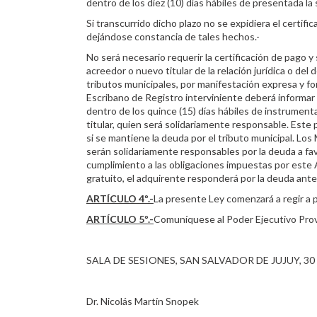
dentro de los diez (10) días hábiles de presentada la s
Si transcurrido dicho plazo no se expidiera el certific
dejándose constancia de tales hechos.-
No será necesario requerir la certificación de pago y 
acreedor o nuevo titular de la relación jurídica o de
tributos municipales, por manifestación expresa y for
Escribano de Registro interviniente deberá informar
dentro de los quince (15) días hábiles de instrumenta
titular, quien será solidariamente responsable. Est
si se mantiene la deuda por el tributo municipal. L
serán solidariamente responsables por la deuda a favo
cumplimiento a las obligaciones impuestas por este A
gratuito, el adquirente responderá por la deuda anteri
ARTÍCULO 4º.-
La presente Ley comenzará a regir a p
ARTÍCULO 5º.-
Comuníquese al Poder Ejecutivo Provi
SALA DE SESIONES, SAN SALVADOR DE JUJUY, 30 d
Dr. Nicolás Martín Snopek