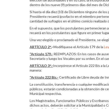
elección de autoridades y en su caso, la incorporació
dentro de los nueve (9) primeros días del mes de Dic
Si hasta el día diez (10) de Diciembre ninguno de los 
Presidente recaerá ipsofacto en el miembro pertenec
cantidad de sufragios en el último comicio realizado 
En el supuesto, que los postulantes pertenecieran a 
recaerá en los postulantes que figure en primer luga
Una vez elegido o proclamado el Presidente, se elegir
ARTÍCULO
2°.
–
Modifíquese el Artículo 179 de la
Ley
“Artículo 179.-
REEMPLAZOS: En los casos de ausenci
Secretario y luego los Vocales por su orden. En el cas
ARTÍCULO 3°.-
Incorpórese el Artículo 222 Bis a la
manera:
“Artículo 222 Bis.-
Certificado de Libre deuda de In
La constitución, transferencia o cualquier modificac
públicos, estarán condicionadas a la obtención de cer
Municipal respectiva.
Los Magistrados, Funcionarios Públicos y Escribanos
dichos actos, deberán solicitar a la Municipalidad o 