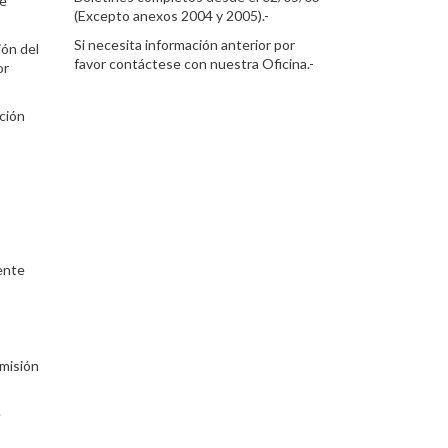
se
(Excepto anexos 2004 y 2005).-
Si necesita información anterior por
ión del
favor contáctese con nuestra Oficina.-
or
cción
iente
omisión
e
o