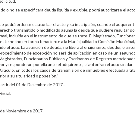
olicitud.
ado o no se especificara deuda líquida y exigible, podrá autorizarse el act
se podrá ordenar o autorizar el acto y su inscripción, cuando el adquirent
l derecho transmitido o modificado asuma la deuda que pudiere resultar po
mal, incluida en el instrumento de que se trate. El Magistrado, Funcionar
 este hecho en forma fehaciente a la Municipalidad o Comisión Municipal,
do el acto. La asunción de deuda, no libera al enajenante, deudor, o ante
e procedimiento de excepción no será de aplicación en caso de un segundo
os Magistrados, Funcionarios Públicos y Escribanos de Registro mencionad
r y responderán por ella ante el adquirente, si autorizan el acto sin dar
rtículo. En todos los casos de transmisión de inmuebles efectuada a tít
or a su titularidad o posesión.”
artir del 01 de Diciembre de 2017.‑
ncial.‑
e Noviembre de 2017.-