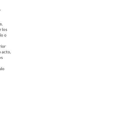
o
e,
r los
io o
rior
 acto,
os
ulo