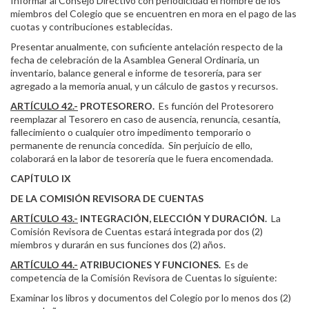
Informar al Consejo Directivo con periodicidad el nombre de los
miembros del Colegio que se encuentren en mora en el pago de las
cuotas y contribuciones establecidas.
Presentar anualmente, con suficiente antelación respecto de la
fecha de celebración de la Asamblea General Ordinaria, un
inventario, balance general e informe de tesorería, para ser
agregado a la memoria anual, y un cálculo de gastos y recursos.
ARTÍCULO 42.-
PROTESORERO.
Es función del Protesorero
reemplazar al Tesorero en caso de ausencia, renuncia, cesantía,
fallecimiento o cualquier otro impedimento temporario o
permanente de renuncia concedida. Sin perjuicio de ello,
colaborará en la labor de tesorería que le fuera encomendada.
CAPÍTULO IX
DE LA COMISIÓN REVISORA DE CUENTAS
ARTÍCULO 43.-
INTEGRACIÓN, ELECCIÓN Y DURACIÓN.
La
Comisión Revisora de Cuentas estará integrada por dos (2)
miembros y durarán en sus funciones dos (2) años.
ARTÍCULO 44.-
ATRIBUCIONES Y FUNCIONES.
Es de
competencia de la Comisión Revisora de Cuentas lo siguiente:
Examinar los libros y documentos del Colegio por lo menos dos (2)