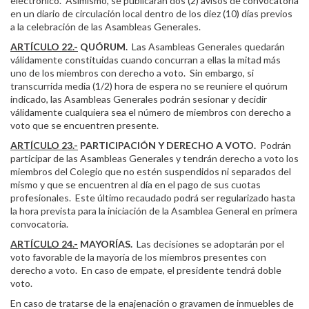
electrónico. Asimismo, se publicarán dos (2) avisos de convocatoria
en un diario de circulación local dentro de los diez (10) días previos
a la celebración de las Asambleas Generales.
ARTÍCULO 22.-
QUÓRUM.
Las Asambleas Generales quedarán
válidamente constituidas cuando concurran a ellas la mitad más
uno de los miembros con derecho a voto. Sin embargo, si
transcurrida media (1/2) hora de espera no se reuniere el quórum
indicado, las Asambleas Generales podrán sesionar y decidir
válidamente cualquiera sea el número de miembros con derecho a
voto que se encuentren presente.
ARTÍCULO 23.-
PARTICIPACIÓN Y DERECHO A VOTO.
Podrán
participar de las Asambleas Generales y tendrán derecho a voto los
miembros del Colegio que no estén suspendidos ni separados del
mismo y que se encuentren al día en el pago de sus cuotas
profesionales. Este último recaudado podrá ser regularizado hasta
la hora prevista para la iniciación de la Asamblea General en primera
convocatoria.
ARTÍCULO 24.-
MAYORÍAS.
Las decisiones se adoptarán por el
voto favorable de la mayoría de los miembros presentes con
derecho a voto. En caso de empate, el presidente tendrá doble
voto.
En caso de tratarse de la enajenación o gravamen de inmuebles de