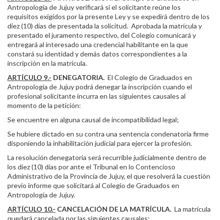
Antropología de Jujuy verificará si el solicitante reúne los
requisitos exigidos por la presente Ley y se expedirá dentro de los
diez (10) días de presentada la solicitud. Aprobada la matrícula y
presentado el juramento respectivo, del Colegio comunicará y
entregará al interesado una credencial habilitante en la que
constará su identidad y demás datos correspondientes a la
inscripción en la matrícula.
ARTÍCULO 9.-
DENEGATORIA.
El Colegio de Graduados en
Antropología de Jujuy podrá denegar la inscripción cuando el
profesional solicitante incurra en las siguientes causales al
momento de la petición:
Se encuentre en alguna causal de incompatibilidad legal;
Se hubiere dictado en su contra una sentencia condenatoria firme
disponiendo la inhabilitación judicial para ejercer la profesión.
La resolución denegatoria será recurrible judicialmente dentro de
los diez (10) días por ante el Tribunal en lo Contencioso
Administrativo de la Provincia de Jujuy, el que resolverá la cuestión
previo informe que solicitará al Colegio de Graduados en
Antropología de Jujuy.
ARTÍCULO 10.-
CANCELACIÓN DE LA MATRÍCULA.
La matrícula
quedará cancelada por las siguientes causales: