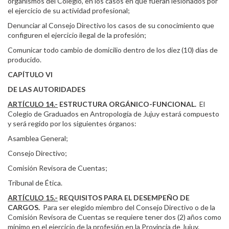
organismos del Colegio, en los casos en que fueran lesionados por
el ejercicio de su actividad profesional;
Denunciar al Consejo Directivo los casos de su conocimiento que
configuren el ejercicio ilegal de la profesión;
Comunicar todo cambio de domicilio dentro de los diez (10) días de
producido.
CAPÍTULO VI
DE LAS AUTORIDADES
ARTÍCULO 14.-
ESTRUCTURA ORGÁNICO-FUNCIONAL.
El
Colegio de Graduados en Antropología de Jujuy estará compuesto
y será regido por los siguientes órganos:
Asamblea General;
Consejo Directivo;
Comisión Revisora de Cuentas;
Tribunal de Ética.
ARTÍCULO 15.-
REQUISITOS PARA EL DESEMPEÑO DE
CARGOS.
Para ser elegido miembro del Consejo Directivo o de la
Comisión Revisora de Cuentas se requiere tener dos (2) años como
mínimo en el ejercicio de la profesión en la Provincia de Jujuy.