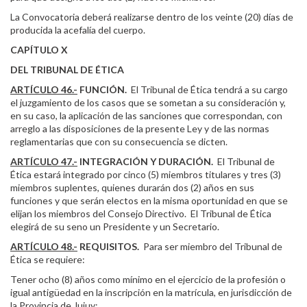
La Convocatoria deberá realizarse dentro de los veinte (20) días de
producida la acefalía del cuerpo.
CAPÍTULO X
DEL TRIBUNAL DE ÉTICA
ARTÍCULO 46.-
FUNCIÓN.
El Tribunal de Ética tendrá a su cargo
el juzgamiento de los casos que se sometan a su consideración y,
en su caso, la aplicación de las sanciones que correspondan, con
arreglo a las disposiciones de la presente Ley y de las normas
reglamentarias que con su consecuencia se dicten.
ARTÍCULO 47.-
INTEGRACIÓN Y DURACIÓN.
El Tribunal de
Ética estará integrado por cinco (5) miembros titulares y tres (3)
miembros suplentes, quienes durarán dos (2) años en sus
funciones y que serán electos en la misma oportunidad en que se
elijan los miembros del Consejo Directivo. El Tribunal de Ética
elegirá de su seno un Presidente y un Secretario.
ARTÍCULO 48.-
REQUISITOS.
Para ser miembro del Tribunal de
Ética se requiere:
Tener ocho (8) años como mínimo en el ejercicio de la profesión o
igual antigüedad en la inscripción en la matrícula, en jurisdicción de
la Provincia de Jujuy;