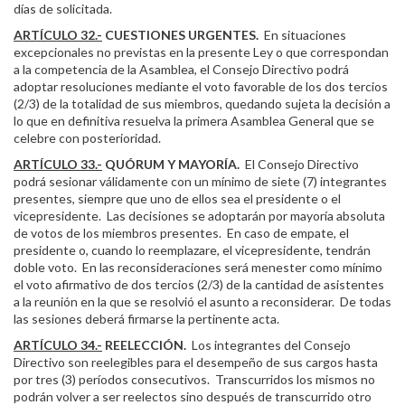
días de solicitada.
ARTÍCULO 32.-
CUESTIONES URGENTES.
En situaciones
excepcionales no previstas en la presente Ley o que correspondan
a la competencia de la Asamblea, el Consejo Directivo podrá
adoptar resoluciones mediante el voto favorable de los dos tercios
(2/3) de la totalidad de sus miembros, quedando sujeta la decisión a
lo que en definitiva resuelva la primera Asamblea General que se
celebre con posterioridad.
ARTÍCULO 33.-
QUÓRUM Y MAYORÍA.
El Consejo Directivo
podrá sesionar válidamente con un mínimo de siete (7) integrantes
presentes, siempre que uno de ellos sea el presidente o el
vicepresidente. Las decisiones se adoptarán por mayoría absoluta
de votos de los miembros presentes. En caso de empate, el
presidente o, cuando lo reemplazare, el vicepresidente, tendrán
doble voto. En las reconsideraciones será menester como mínimo
el voto afirmativo de dos tercios (2/3) de la cantidad de asistentes
a la reunión en la que se resolvió el asunto a reconsiderar. De todas
las sesiones deberá firmarse la pertinente acta.
ARTÍCULO 34.-
REELECCIÓN.
Los integrantes del Consejo
Directivo son reelegibles para el desempeño de sus cargos hasta
por tres (3) períodos consecutivos. Transcurridos los mismos no
podrán volver a ser reelectos sino después de transcurrido otro