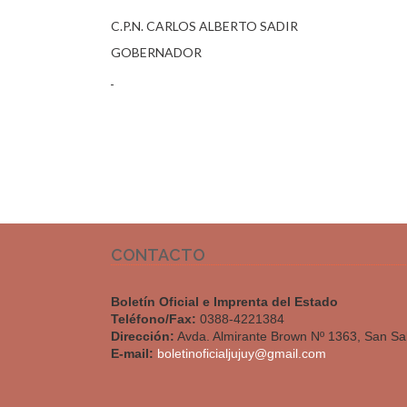
C.P.N. CARLOS ALBERTO SADIR
GOBERNADOR
CONTACTO
Boletín Oficial e Imprenta del Estado
Teléfono/Fax:
0388-4221384
Dirección:
Avda. Almirante Brown Nº 1363, San Sa
E-mail:
boletinoficialjujuy@gmail.com