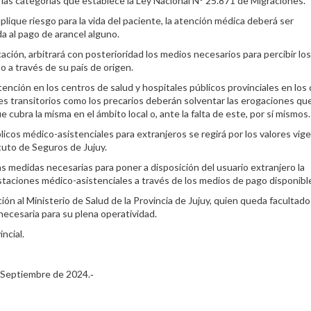
 las categorías que establece la Ley Nacional N° 25.871 de Migraciones.
ique riesgo para la vida del paciente, la atención médica deberá ser
a al pago de arancel alguno.
cación, arbitrará con posterioridad los medios necesarios para percibir los
 a través de su país de origen.
tención en los centros de salud y hospitales públicos provinciales en los
es transitorios como los precarios deberán solventar las erogaciones que
ubra la misma en el ámbito local o, ante la falta de este, por sí mismos.
licos médico-asistenciales para extranjeros se regirá por los valores vig
tuto de Seguros de Jujuy.
as medidas necesarias para poner a disposición del usuario extranjero la
staciones médico-asistenciales a través de los medios de pago disponibl
n al Ministerio de Salud de la Provincia de Jujuy, quien queda facultado
 necesaria para su plena operatividad.
ncial.
eptiembre de 2024.‑