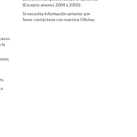
(Excepto anexos 2004 y 2005).-
Si necesita información anterior por
favor contáctese con nuestra Oficina.-
 casos
 la
entes
es.
 a