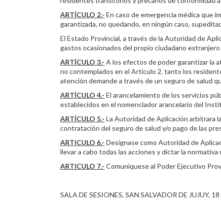
residentes transitorios y precarios de conformidad a
ARTÍCULO 2.-
En caso de emergencia médica que impl
garantizada, no quedando, en ningún caso, supeditad
El Estado Provincial, a través de la Autoridad de Apli
gastos ocasionados del propio ciudadano extranjero o
ARTÍCULO 3.-
A los efectos de poder garantizar la a
no contemplados en el Artículo 2, tanto los resident
atención demande a través de un seguro de salud que c
ARTÍCULO 4.-
El arancelamiento de los servicios púb
establecidos en el nomenclador arancelario del Insti
ARTÍCULO 5.-
La Autoridad de Aplicación arbitrara l
contratación del seguro de salud y/o pago de las pre
ARTICULO 6.-
Designase como Autoridad de Aplicació
llevar a cabo todas las acciones y dictar la normativa
ARTICULO 7.-
Comuníquese al Poder Ejecutivo Provi
SALA DE SESIONES, SAN SALVADOR DE JUJUY, 18 S