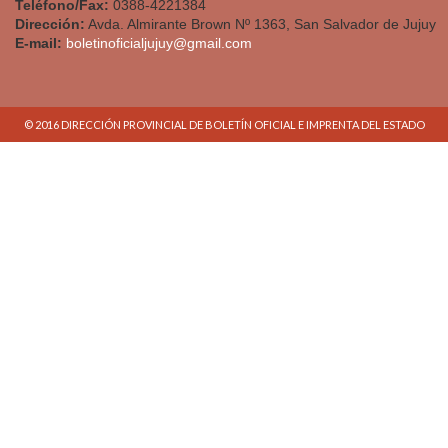
Teléfono/Fax:
0388-4221384
Dirección:
Avda. Almirante Brown Nº 1363, San Salvador de Jujuy
E-mail:
boletinoficialjujuy@gmail.com
© 2016 DIRECCIÓN PROVINCIAL DE BOLETÍN OFICIAL E IMPRENTA DEL ESTADO