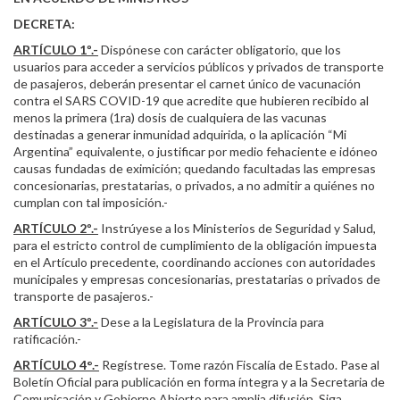
DECRETA:
ARTÍCULO 1º.-
Dispónese con carácter obligatorio, que los
usuarios para acceder a servicios públicos y privados de transporte
de pasajeros, deberán presentar el carnet único de vacunación
contra el SARS COVID-19 que acredite que hubieren recibido al
menos la primera (1ra) dosis de cualquiera de las vacunas
destinadas a generar inmunidad adquirida, o la aplicación “Mi
Argentina” equivalente, o justificar por medio fehaciente e idóneo
causas fundadas de eximición; quedando facultadas las empresas
concesionarias, prestatarias, o privados, a no admitir a quiénes no
cumplan con tal imposición.-
ARTÍCULO 2º.-
Instrúyese a los Ministerios de Seguridad y Salud,
para el estricto control de cumplimiento de la obligación impuesta
en el Artículo precedente, coordinando acciones con autoridades
municipales y empresas concesionarias, prestatarias o privados de
transporte de pasajeros.-
ARTÍCULO 3º.-
Dese a la Legislatura de la Provincia para
ratificación.-
ARTÍCULO 4°.-
Regístrese. Tome razón Fiscalía de Estado. Pase al
Boletín Oficial para publicación en forma íntegra y a la Secretaria de
Comunicación y Gobierno Abierto para amplia difusión. Siga