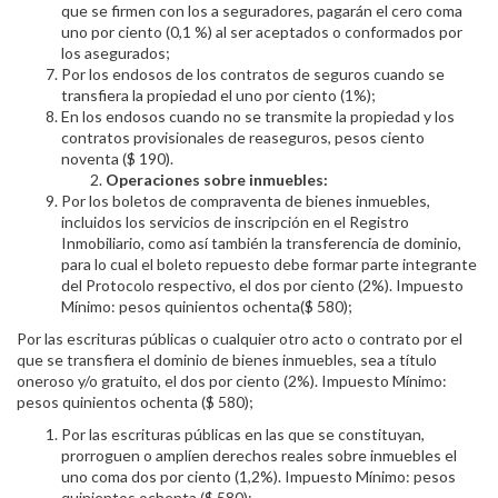
que se firmen con los a seguradores, pagarán el cero coma
uno por ciento (0,1 %) al ser aceptados o conformados por
los asegurados;
Por los endosos de los contratos de seguros cuando se
transfiera la propiedad el uno por ciento (1%);
En los endosos cuando no se transmite la propiedad y los
contratos provisionales de reaseguros, pesos ciento
noventa ($ 190).
Operaciones sobre inmuebles:
Por los boletos de compraventa de bienes inmuebles,
incluidos los servicios de inscripción en el Registro
Inmobiliario, como así también la transferencia de dominio,
para lo cual el boleto repuesto debe formar parte integrante
del Protocolo respectivo, el dos por ciento (2%). Impuesto
Mínimo: pesos quinientos ochenta($ 580);
Por las escrituras públicas o cualquier otro acto o contrato por el
que se transfiera el dominio de bienes inmuebles, sea a título
oneroso y/o gratuito, el dos por ciento (2%). Impuesto Mínimo:
pesos quinientos ochenta ($ 580);
Por las escrituras públicas en las que se constituyan,
prorroguen o amplíen derechos reales sobre inmuebles el
uno coma dos por ciento (1,2%). Impuesto Mínimo: pesos
quinientos ochenta ($ 580);