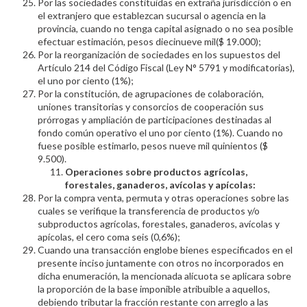
Por las sociedades constituidas en extraña jurisdicción o en
el extranjero que establezcan sucursal o agencia en la
provincia, cuando no tenga capital asignado o no sea posible
efectuar estimación, pesos diecinueve mil($ 19.000);
Por la reorganización de sociedades en los supuestos del
Artículo 214 del Código Fiscal (Ley N° 5791 y modificatorias),
el uno por ciento (1%);
Por la constitución, de agrupaciones de colaboración,
uniones transitorias y consorcios de cooperación sus
prórrogas y ampliación de participaciones destinadas al
fondo común operativo el uno por ciento (1%). Cuando no
fuese posible estimarlo, pesos nueve mil quinientos ($
9.500).
Operaciones sobre productos agrícolas,
forestales, ganaderos, avícolas y apícolas:
Por la compra venta, permuta y otras operaciones sobre las
cuales se verifique la transferencia de productos y/o
subproductos agrícolas, forestales, ganaderos, avícolas y
apícolas, el cero coma seis (0,6%);
Cuando una transacción englobe bienes especificados en el
presente inciso juntamente con otros no incorporados en
dicha enumeración, la mencionada alícuota se aplicara sobre
la proporción de la base imponible atribuible a aquellos,
debiendo tributar la fracción restante con arreglo a las