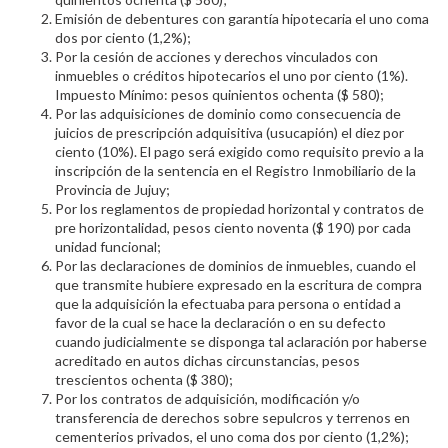
Emisión de debentures con garantía hipotecaria el uno coma
dos por ciento (1,2%);
Por la cesión de acciones y derechos vinculados con
inmuebles o créditos hipotecarios el uno por ciento (1%).
Impuesto Mínimo: pesos quinientos ochenta ($ 580);
Por las adquisiciones de dominio como consecuencia de
juicios de prescripción adquisitiva (usucapión) el diez por
ciento (10%). El pago será exigido como requisito previo a la
inscripción de la sentencia en el Registro Inmobiliario de la
Provincia de Jujuy;
Por los reglamentos de propiedad horizontal y contratos de
pre horizontalidad, pesos ciento noventa ($ 190) por cada
unidad funcional;
Por las declaraciones de dominios de inmuebles, cuando el
que transmite hubiere expresado en la escritura de compra
que la adquisición la efectuaba para persona o entidad a
favor de la cual se hace la declaración o en su defecto
cuando judicialmente se disponga tal aclaración por haberse
acreditado en autos dichas circunstancias, pesos
trescientos ochenta ($ 380);
Por los contratos de adquisición, modificación y/o
transferencia de derechos sobre sepulcros y terrenos en
cementerios privados, el uno coma dos por ciento (1,2%);