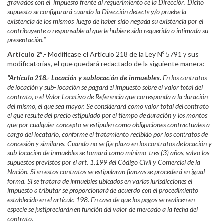
gravados con el impuesto frente al requerimiento de la Dirección. Dicho
supuesto se configurará cuando la Dirección detecte y/o pruebe la
existencia de los mismos, luego de haber sido negada su existencia por el
contribuyente o responsable al que le hubiere sido requerida o intimada su
presentación.”
Artículo 2º
.- Modifícase el Artículo 218 de la Ley Nº 5791 y sus
modificatorias, el que quedará redactado de la siguiente manera:
“Artículo 218.- Locación y sublocación de inmuebles.
En los contratos
de locación y sub- locación se pagará el impuesto sobre el valor total del
contrato, o el Valor Locativo de Referencia que corresponda a la duración
del mismo, el que sea mayor. Se considerará como valor total del contrato
el que resulte del precio estipulado por el tiempo de duración y los montos
que por cualquier concepto se estipulen como obligaciones contractuales a
cargo del locatario, conforme el tratamiento recibido por los contratos de
concesión y similares. Cuando no se fije plazo en los contratos de locación y
sub-locación de inmuebles se tomará como mínimo tres (3) años, salvo los
supuestos previstos por el art. 1.199 del Código Civil y Comercial de la
Nación. Si en estos contratos se estipularan fianzas se procederá en igual
forma. Si se tratara de inmuebles ubicados en varias jurisdicciones el
impuesto a tributar se proporcionará de acuerdo con el procedimiento
establecido en el artículo 198. En caso de que los pagos se realicen en
especie se justipreciarán en función del valor de mercado a la fecha del
contrato.