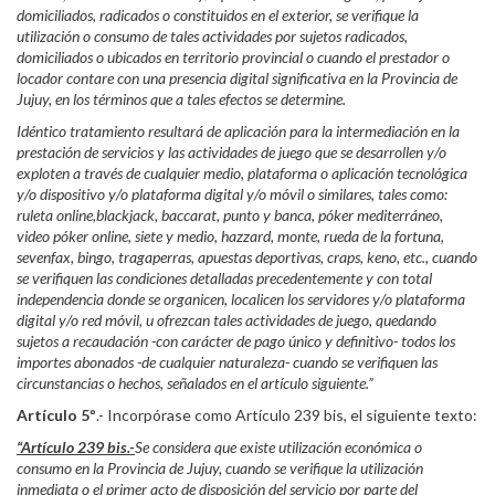
domiciliados, radicados o constituidos en el exterior, se verifique la
utilización o consumo de tales actividades por sujetos radicados,
domiciliados o ubicados en territorio provincial o cuando el prestador o
locador contare con una presencia digital significativa en la Provincia de
Jujuy, en los términos que a tales efectos se determine.
Idéntico tratamiento resultará de aplicación para la intermediación en la
prestación de servicios y las actividades de juego que se desarrollen y/o
exploten a través de cualquier medio, plataforma o aplicación tecnológica
y/o dispositivo y/o plataforma digital y/o móvil o similares, tales como:
ruleta online,blackjack, baccarat, punto y banca, póker mediterráneo,
video póker online, siete y medio, hazzard, monte, rueda de la fortuna,
sevenfax, bingo, tragaperras, apuestas deportivas, craps, keno, etc., cuando
se verifiquen las condiciones detalladas precedentemente y con total
independencia donde se organicen, localicen los servidores y/o plataforma
digital y/o red móvil, u ofrezcan tales actividades de juego, quedando
sujetos a recaudación -con carácter de pago único y definitivo- todos los
importes abonados -de cualquier naturaleza- cuando se verifiquen las
circunstancias o hechos, señalados en el artículo siguiente.”
Artículo 5º
.- Incorpórase como Artículo 239 bis, el siguiente texto:
“Artículo 239 bis.-
Se considera que existe utilización económica o
consumo en la Provincia de Jujuy, cuando se verifique la utilización
inmediata o el primer acto de disposición del servicio por parte del