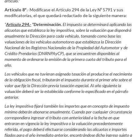
artículo.”
Artículo 8º
.- Modifícase el Artículo 294 de la Ley Nº 5791 y sus
modificatorias, el que quedará redactado de la siguiente manera:
“
Artículo 294.-
“Determinación.
El impuesto se determinará aplicando las
alícuotas que establezca la ley impositiva, sobre la valuación que dispondrá
anualmente la Dirección para cada vehículo, tomando como base las
valuaciones de los vehículos automotores que establezca la Dirección
Nacional de los Registros Nacionales de la Propiedad del Automotor y de
Crédito Prendarios (DNRNPAyCP), que se encuentren disponibles al
momento de ordenarse la emisión de la primera cuota del tributo para el
año.
Los vehículos que no tuvieran asignada tasación al producirse el nacimiento
de la obligación fiscal, tributarán el impuesto durante el primer año sobre el
valor que fije la Dirección previa tasación especial. Al año siguiente la
valuación deberá ser la establecida conforme lo especificado en el párrafo
anterior.
La ley impositiva fijará también los importes que en concepto de impuesto
mínimo deberán abonarse anualmente. Cuando por cualquier circunstancia
correspondiera ingresar el tributo con anterioridad a la fecha en que
entraran en vigencia la ley impositiva o la valuación precedentemente
referida, el pago deberá efectuarse considerando las alícuotas e importes
fijados para el año inmediato anterior, encontrándose dicho ingreso sujeto a