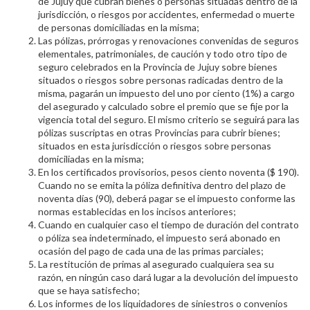
de Jujuy que cubran bienes o personas situadas dentro de la
jurisdicción, o riesgos por accidentes, enfermedad o muerte
de personas domiciliadas en la misma;
Las pólizas, prórrogas y renovaciones convenidas de seguros
elementales, patrimoniales, de caución y todo otro tipo de
seguro celebrados en la Provincia de Jujuy sobre bienes
situados o riesgos sobre personas radicadas dentro de la
misma, pagarán un impuesto del uno por ciento (1%) a cargo
del asegurado y calculado sobre el premio que se fije por la
vigencia total del seguro. El mismo criterio se seguirá para las
pólizas suscriptas en otras Provincias para cubrir bienes;
situados en esta jurisdicción o riesgos sobre personas
domiciliadas en la misma;
En los certificados provisorios, pesos ciento noventa ($ 190).
Cuando no se emita la póliza definitiva dentro del plazo de
noventa días (90), deberá pagar se el impuesto conforme las
normas establecidas en los incisos anteriores;
Cuando en cualquier caso el tiempo de duración del contrato
o póliza sea indeterminado, el impuesto será abonado en
ocasión del pago de cada una de las primas parciales;
La restitución de primas al asegurado cualquiera sea su
razón, en ningún caso dará lugar a la devolución del impuesto
que se haya satisfecho;
Los informes de los liquidadores de siniestros o convenios