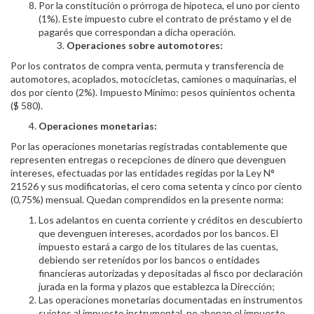
Por la constitución o prórroga de hipoteca, el uno por ciento
(1%). Este impuesto cubre el contrato de préstamo y el de
pagarés que correspondan a dicha operación.
Operaciones sobre automotores:
Por los contratos de compra venta, permuta y transferencia de
automotores, acoplados, motocicletas, camiones o maquinarias, el
dos por ciento (2%). Impuesto Mínimo: pesos quinientos ochenta
($ 580).
Operaciones monetarias:
Por las operaciones monetarias registradas contablemente que
representen entregas o recepciones de dinero que devenguen
intereses, efectuadas por las entidades regidas por la Ley N°
21526 y sus modificatorias, el cero coma setenta y cinco por ciento
(0,75%) mensual. Quedan comprendidos en la presente norma:
Los adelantos en cuenta corriente y créditos en descubierto
que devenguen intereses, acordados por los bancos. El
impuesto estará a cargo de los titulares de las cuentas,
debiendo ser retenidos por los bancos o entidades
financieras autorizadas y depositadas al fisco por declaración
jurada en la forma y plazos que establezca la Dirección;
Las operaciones monetarias documentadas en instrumentos
sujetos al impuesto instrumental, no abonan el impuesto