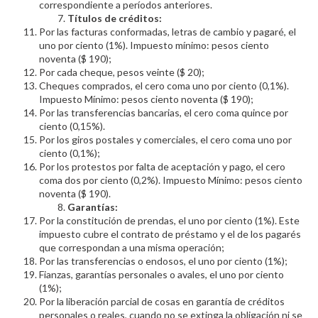
correspondiente a períodos anteriores.
Títulos de créditos:
Por las facturas conformadas, letras de cambio y pagaré, el
uno por ciento (1%). Impuesto mínimo: pesos ciento
noventa ($ 190);
Por cada cheque, pesos veinte ($ 20);
Cheques comprados, el cero coma uno por ciento (0,1%).
Impuesto Mínimo: pesos ciento noventa ($ 190);
Por las transferencias bancarias, el cero coma quince por
ciento (0,15%).
Por los giros postales y comerciales, el cero coma uno por
ciento (0,1%);
Por los protestos por falta de aceptación y pago, el cero
coma dos por ciento (0,2%). Impuesto Mínimo: pesos ciento
noventa ($ 190).
Garantías:
Por la constitución de prendas, el uno por ciento (1%). Este
impuesto cubre el contrato de préstamo y el de los pagarés
que correspondan a una misma operación;
Por las transferencias o endosos, el uno por ciento (1%);
Fianzas, garantías personales o avales, el uno por ciento
(1%);
Por la liberación parcial de cosas en garantía de créditos
personales o reales, cuando no se extinga la obligación ni se