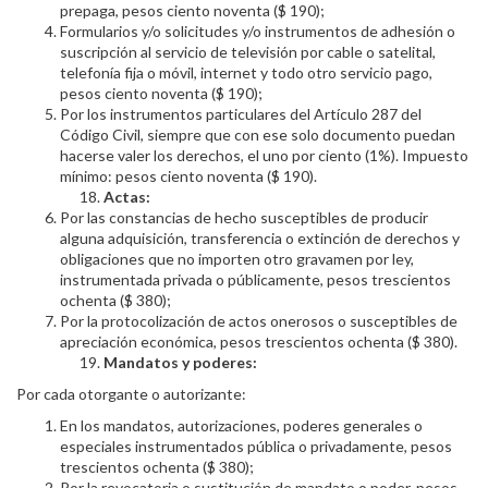
prepaga, pesos ciento noventa ($ 190);
Formularios y/o solicitudes y/o instrumentos de adhesión o
suscripción al servicio de televisión por cable o satelital,
telefonía fija o móvil, internet y todo otro servicio pago,
pesos ciento noventa ($ 190);
Por los instrumentos particulares del Artículo 287 del
Código Civil, siempre que con ese solo documento puedan
hacerse valer los derechos, el uno por ciento (1%). Impuesto
mínimo: pesos ciento noventa ($ 190).
Actas:
Por las constancias de hecho susceptibles de producir
alguna adquisición, transferencia o extinción de derechos y
obligaciones que no importen otro gravamen por ley,
instrumentada privada o públicamente, pesos trescientos
ochenta ($ 380);
Por la protocolización de actos onerosos o susceptibles de
apreciación económica, pesos trescientos ochenta ($ 380).
Mandatos y poderes:
Por cada otorgante o autorizante:
En los mandatos, autorizaciones, poderes generales o
especiales instrumentados pública o privadamente, pesos
trescientos ochenta ($ 380);
Por la revocatoria o sustitución de mandato o poder, pesos