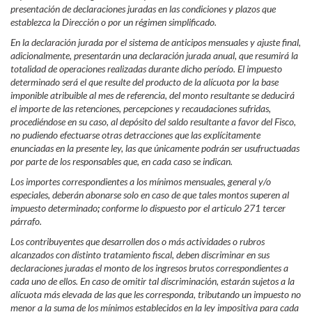
presentación de declaraciones juradas en las condiciones y plazos que
establezca la Dirección o por un régimen simplificado.
En la declaración jurada por el sistema de anticipos mensuales y ajuste final,
adicionalmente, presentarán una declaración jurada anual, que resumirá la
totalidad de operaciones realizadas durante dicho período. El impuesto
determinado será el que resulte del producto de la alícuota por la base
imponible atribuible al mes de referencia, del monto resultante se deducirá
el importe de las retenciones, percepciones y recaudaciones sufridas,
procediéndose en su caso, al depósito del saldo resultante a favor del Fisco,
no pudiendo efectuarse otras detracciones que las explícitamente
enunciadas en la presente ley, las que únicamente podrán ser usufructuadas
por parte de los responsables que, en cada caso se indican.
Los importes correspondientes a los mínimos mensuales, general y/o
especiales, deberán abonarse
solo en caso de que tales montos superen al
impuesto determinado
;
conforme lo dispuesto por el articulo 271 tercer
párrafo.
Los contribuyentes que desarrollen dos o más actividades o rubros
alcanzados con distinto tratamiento fiscal, deben discriminar en sus
declaraciones juradas el monto de los ingresos brutos correspondientes a
cada uno de ellos. En caso de omitir tal discriminación, estarán sujetos a la
alícuota más elevada de las que les corresponda, tributando un impuesto no
menor a la suma de los mínimos establecidos en la ley impositiva para cada