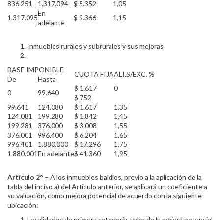
836.251
1.317.094
$ 5.352
1,05
En
1.317.095
$ 9.366
1,15
adelante
Inmuebles rurales y subrurales y sus mejoras
BASE IMPONIBLE
CUOTA FIJA
ALI.S/EXC. %
De
Hasta
$ 1.617
0
0
99.640
$ 752
99.641
124.080
$ 1.617
1,35
124.081
199.280
$ 1.842
1,45
199.281
376.000
$ 3.008
1,55
376.001
996.400
$ 6.204
1,65
996.401
1.880.000
$ 17.296
1,75
1.880.001
En adelante
$ 41.360
1,95
Artículo 2°
– A los inmuebles baldíos, previo a la aplicación de la
tabla del inciso a) del Artículo anterior, se aplicará un coeficiente a
su valuación, como mejora potencial de acuerdo con la siguiente
ubicación:
Localidades de primera categoría, valor de la mejora potencial