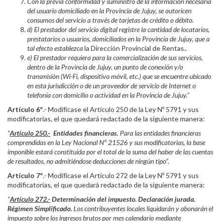
Con la previa conformidad y suministro de la información necesaria
del usuario domiciliado en la Provincia de Jujuy, se autoricen
consumos del servicio a través de tarjetas de crédito o débito.
d) El prestador del servicio digital registre la cantidad de locatarios,
prestatarios o usuarios, domiciliados en la Provincia de Jujuy, que a
tal efecto establezca
la Dirección Provincial de Rentas.
.
e) El prestador requiera para la comercialización de sus servicios,
dentro de la Provincia de Jujuy, un punto de conexión y/o
transmisión (Wi-Fi, dispositivo móvil, etc.) que se encuentre ubicado
en esta jurisdicción o de un proveedor de servicio de Internet o
telefonía con domicilio o actividad en la Provincia de Jujuy.”
Artículo 6º
.- Modifícase el Artículo 250 de la Ley Nº 5791 y sus
modificatorias, el que quedará redactado de la siguiente manera:
“
Artículo 250.-
Entidades financieras.
Para las entidades financieras
comprendidas en la Ley Nacional Nº 21526 y sus modificatorias, la base
imponible estará constituida por el total de la suma del haber de las cuentas
de resultados, no admitiéndose deducciones de ningún tipo”.
Artículo 7º
.- Modifícase el Artículo 272 de la Ley Nº 5791 y sus
modificatorias, el que quedará redactado de la siguiente manera:
“
Artículo 272.-
Determinación del impuesto. Declaración jurada.
Régimen Simplificado.
Los contribuyentes locales liquidarán y abonarán el
impuesto sobre los ingresos brutos por mes calendario mediante