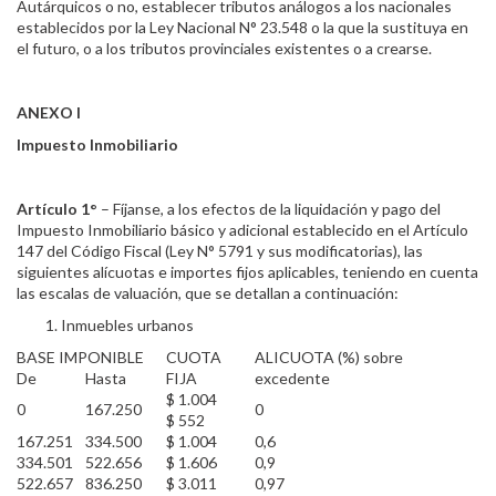
Autárquicos o no, establecer tributos análogos a los nacionales
establecidos por la Ley Nacional N° 23.548 o la que la sustituya en
el futuro, o a los tributos provinciales existentes o a crearse.
ANEXO I
Impuesto Inmobiliario
Artículo 1°
– Fíjanse, a los efectos de la liquidación y pago del
Impuesto Inmobiliario básico y adicional establecido en el Artículo
147 del Código Fiscal (Ley N° 5791 y sus modificatorias), las
siguientes alícuotas e importes fijos aplicables, teniendo en cuenta
las escalas de valuación, que se detallan a continuación:
Inmuebles urbanos
BASE IMPONIBLE
CUOTA
ALICUOTA (%) sobre
De
Hasta
FIJA
excedente
$ 1.004
0
167.250
0
$ 552
167.251
334.500
$ 1.004
0,6
334.501
522.656
$ 1.606
0,9
522.657
836.250
$ 3.011
0,97