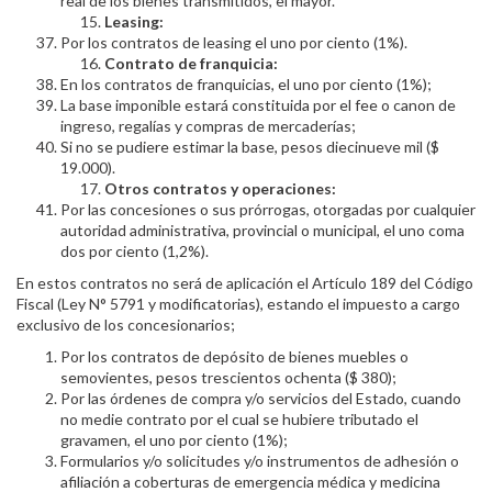
real de los bienes transmitidos, el mayor.
Leasing:
Por los contratos de leasing el uno por ciento (1%).
Contrato de franquicia:
En los contratos de franquicias, el uno por ciento (1%);
La base imponible estará constituida por el fee o canon de
ingreso, regalías y compras de mercaderías;
Si no se pudiere estimar la base, pesos diecinueve mil ($
19.000).
Otros contratos y operaciones:
Por las concesiones o sus prórrogas, otorgadas por cualquier
autoridad administrativa, provincial o municipal, el uno coma
dos por ciento (1,2%).
En estos contratos no será de aplicación el Artículo 189 del Código
Fiscal (Ley N° 5791 y modificatorias), estando el impuesto a cargo
exclusivo de los concesionarios;
Por los contratos de depósito de bienes muebles o
semovientes, pesos trescientos ochenta ($ 380);
Por las órdenes de compra y/o servicios del Estado, cuando
no medie contrato por el cual se hubiere tributado el
gravamen, el uno por ciento (1%);
Formularios y/o solicitudes y/o instrumentos de adhesión o
afiliación a coberturas de emergencia médica y medicina